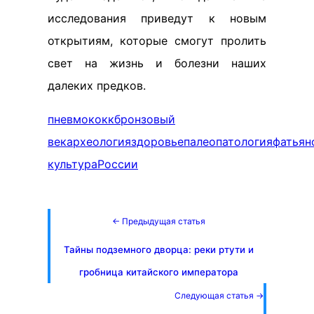
исследования приведут к новым
открытиям, которые смогут пролить
свет на жизнь и болезни наших
далеких предков.
пневмококк
бронзовый
век
археология
здоровье
палеопатология
фатьян
культура
России
← Предыдущая статья
Тайны подземного дворца: реки ртути и
гробница китайского императора
Следующая статья →