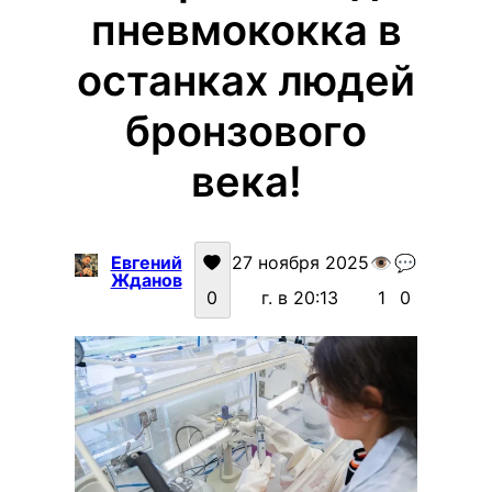
пневмококка в
останках людей
бронзового
века!
Евгений
27 ноября 2025
👁️
💬
Жданов
0
г. в 20:13
1
0