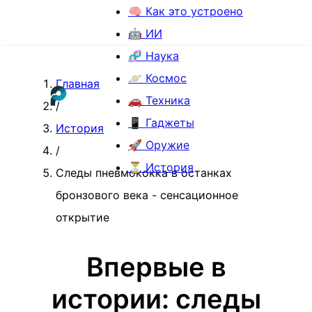
🧠 Как это устроено
🤖 ИИ
🧬 Наука
🪐 Космос
Главная
🚗 Техника
/
📱 Гаджеты
История
🚀 Оружие
/
⏳ История
Следы пневмококка в останках
бронзового века - сенсационное
открытие
Впервые в
истории: следы