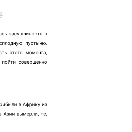
️
ась засушливость в
сплодную пустыню.
сть этого момента,
ы пойти совершенно
прибыли в Африку из
в Азии вымерли, те,