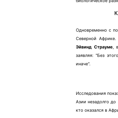
биологическое разн
К
Одновременно с по
Северной Африке.
Эйвинд Страуме
, 
заявляя: "Без это
иначе".
Исследования показ
Азии незадолго до 
кто оказался в Афр