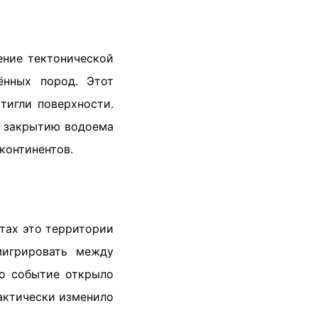
ение тектонической
ённых пород. Этот
тигли поверхности.
и закрытию водоема
континентов.
тах это территории
мигрировать между
то событие открыло
фактически изменило