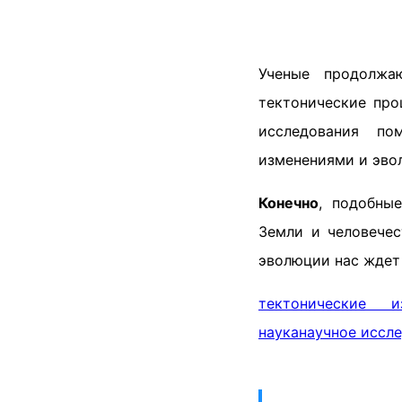
Ученые продолжа
тектонические про
исследования по
изменениями и эвол
Конечно
, подобны
Земли и человече
эволюции нас ждет
тектонические и
наука
научное иссл