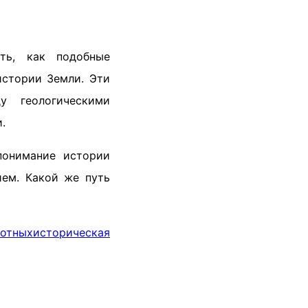
ть, как подобные
истории Земли. Эти
у геологическими
.
понимание истории
ем. Какой же путь
отных
историческая