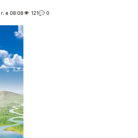
г. в 08:08
👁️ 121
💬 0