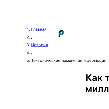
Главная
/
История
/
Тектонические изменения и эволюция ч
Как 
милл