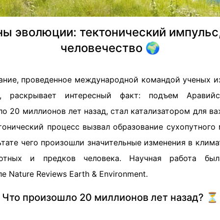
ны эволюции: тектонический импульс
человечество 🌍
ание, проведенное международной командой ученых из
 раскрывает интересный факт: подъем Аравийск
о 20 миллионов лет назад, стал катализатором для в
ктонический процесс вызвал образование сухопутного
ьтате чего произошли значительные изменения в клима
отных и предков человека. Научная работа был
 Nature Reviews Earth & Environment.
Что произошло 20 миллионов лет назад? ⏳