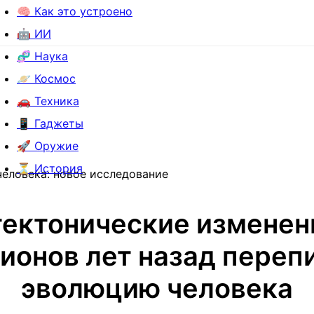
🧠 Как это устроено
🤖 ИИ
🧬 Наука
🪐 Космос
🚗 Техника
📱 Гаджеты
🚀 Оружие
⏳ История
еловека: новое исследование
тектонические изменен
ионов лет назад переп
эволюцию человека