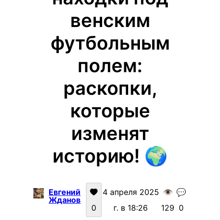
венским
футбольным
полем:
раскопки,
которые
изменят
историю! 🌍
Евгений
4 апреля 2025
👁️
💬
Жданов
0
г. в 18:26
129
0