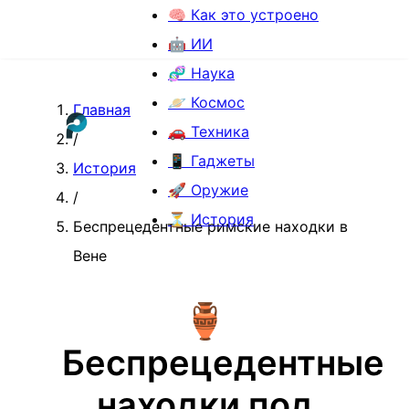
🧠 Как это устроено
🤖 ИИ
🧬 Наука
🪐 Космос
Главная
🚗 Техника
/
📱 Гаджеты
История
🚀 Оружие
/
⏳ История
Беспрецедентные римские находки в
Вене
🏺
Беспрецедентные
находки под