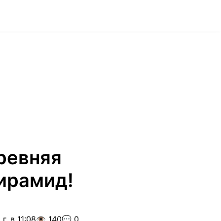
ревняя
ирамид!
г. в 11:08
👁️ 140
💬 0