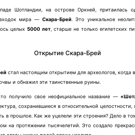
паде Шотландии, на острове Оркней, притаилась о
находок мира —
Скара-Брей
. Это уникальное неолит
лось целых
5000 лет
, старше не только египетских п
Открытие Скара-Брей
рей
стал настоящим открытием для археологов, когда 
очвы и обнажил эти таинственные руины.
сто получило свое неофициальное название —
«Шот
ектура, сохранившиеся в относительной целостности, 
ть в прошлое. Как же уцелели эти строения? Дело в то
ом на протяжении тысячелетий. Это создало прекрас