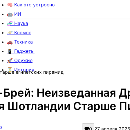
🧠 Как это устроено
🤖 ИИ
🧬 Наука
🪐 Космос
🚗 Техника
📱 Гаджеты
🚀 Оружие
⏳ История
старше египетских пирамид
-Брей: Неизведанная Д
я Шотландии Старше П
в
0
27 апреля 2025 