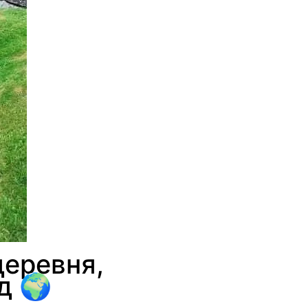
деревня,
д 🌍