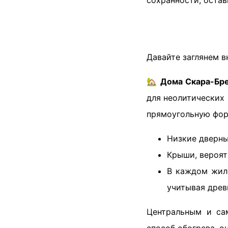
сохранности, остав
Давайте заглянем в
🏡
Дома Скара-Бр
для неолитических 
прямоугольную фор
Низкие дверн
Крыши, вероят
В каждом жили
учитывая древ
Центральным и с