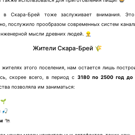
н также использовался для приготовления пищи! 🍲
в Скара-Брей тоже заслуживает внимания. Это
тно, послужило прообразом современных систем канали
нженерной мысли древних людей. 👷‍♂️
Жители Скара-Брей 🌾
 жителях этого поселения, нам остается лишь постро
сь, скорее всего, в период с
3180 по 2500 год до
тва позволяла им заниматься:
🌱
м
🎣
м
🐄