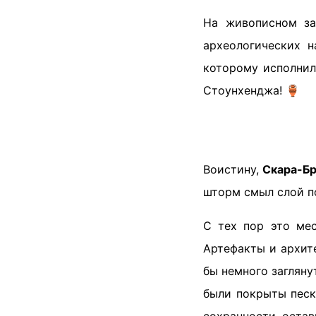
На живописном за
археологических 
которому исполни
Стоунхенджа! 🏺
Воистину,
Скара-Б
шторм смыл слой п
С тех пор это ме
Артефакты и архит
бы немного загляну
были покрыты песк