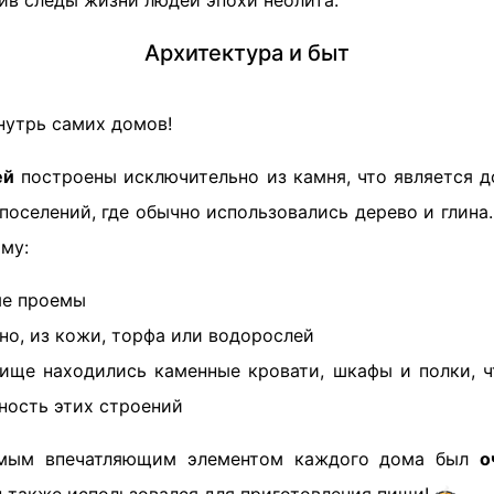
ив следы жизни людей эпохи неолита.
Архитектура и быт
нутрь самих домов!
ей
построены исключительно из камня, что является 
поселений, где обычно использовались дерево и глин
му:
ые проемы
но, из кожи, торфа или водорослей
ще находились каменные кровати, шкафы и полки, ч
ность этих строений
амым впечатляющим элементом каждого дома был
о