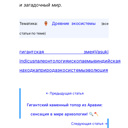
и загадочный мир.
🏺
Древние экосистемы
Тематика:
(все
статьи по теме)
гигантская змея
Vasuki
indicus
палеонтология
ископаемые
индийская
находка
природа
экосистемы
эволюция
← Предыдущая статья
Гигантский каменный топор из Аравии:
сенсация в мире археологии! 🔍🪓
Следующая статья →