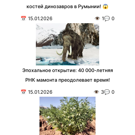
костей динозавров в Румынии! 😱
📅
15.01.2026
👁️
1
💬
0
Эпохальное открытие: 40 000-летняя
РНК мамонта преодолевает время!
📅
15.01.2026
👁️
3
💬
0