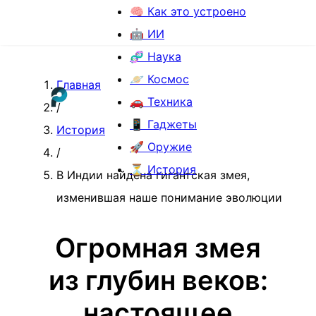
🧠 Как это устроено
🤖 ИИ
🧬 Наука
🪐 Космос
Главная
🚗 Техника
/
📱 Гаджеты
История
🚀 Оружие
/
⏳ История
В Индии найдена гигантская змея,
изменившая наше понимание эволюции
Огромная змея
из глубин веков:
настоящее