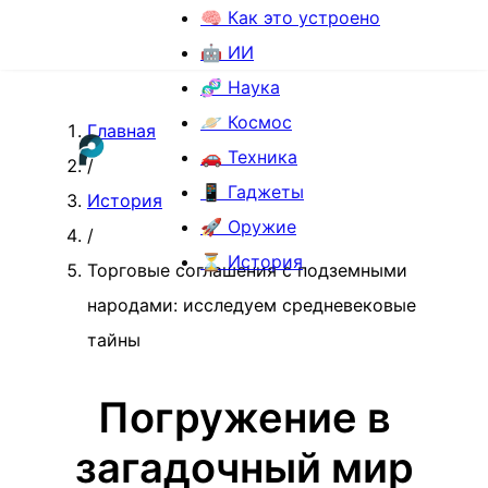
🧠 Как это устроено
🤖 ИИ
🧬 Наука
🪐 Космос
Главная
🚗 Техника
/
📱 Гаджеты
История
🚀 Оружие
/
⏳ История
Торговые соглашения с подземными
народами: исследуем средневековые
тайны
Погружение в
загадочный мир