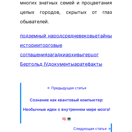
многих знатных семей и процветания
целых городов, скрытых от глаз
обывателей.
подземный народ
средневековье
тайны
истории
торговые
соглашения
загадки
архивы
герцог
Бертольд IV
документы
аратефакты
← Предыдущая статья
Сознание как квантовый компьютер:
Необычные идеи о внутреннем мире мозга!
🧠💻
Следующая статья →