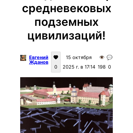
средневековых
подземных
цивилизаций!
Евгений
15 октября
👁️
💬
Жданов
0
2025 г. в 17:14
198
0