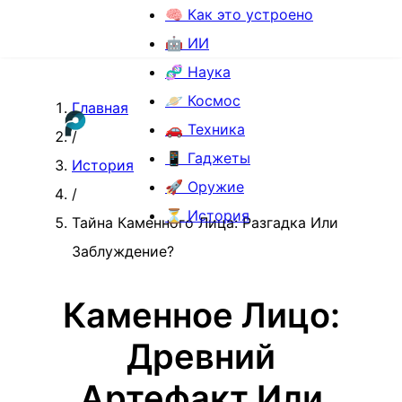
🧠 Как это устроено
🤖 ИИ
🧬 Наука
🪐 Космос
Главная
🚗 Техника
/
📱 Гаджеты
История
🚀 Оружие
/
⏳ История
Тайна Каменного Лица: Разгадка Или
Заблуждение?
Каменное Лицо:
Древний
Артефакт Или