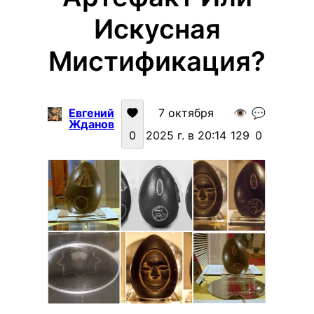
Искусная
Мистификация?
Евгений
7 октября
👁️
💬
Жданов
0
2025 г. в 20:14
129
0