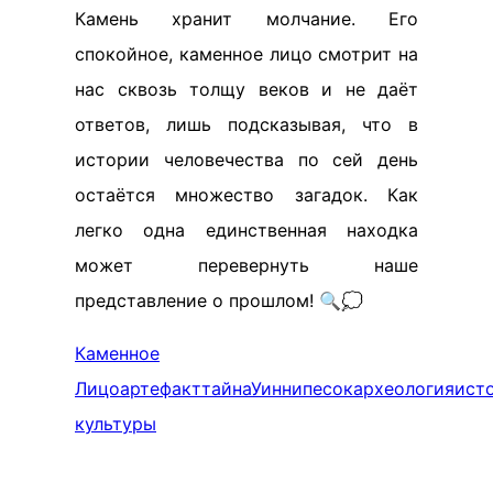
Камень хранит молчание. Его
спокойное, каменное лицо смотрит на
нас сквозь толщу веков и не даёт
ответов, лишь подсказывая, что в
истории человечества по сей день
остаётся множество загадок. Как
легко одна единственная находка
может перевернуть наше
представление о прошлом! 🔍💭
Каменное
Лицо
артефакт
тайна
Уиннипесок
археология
ист
культуры