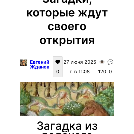
которые ждут
своего
открытия
Евгений
27 июня 2025
👁️
💬
Жданов
0
г. в 11:08
120
0
Загадка из