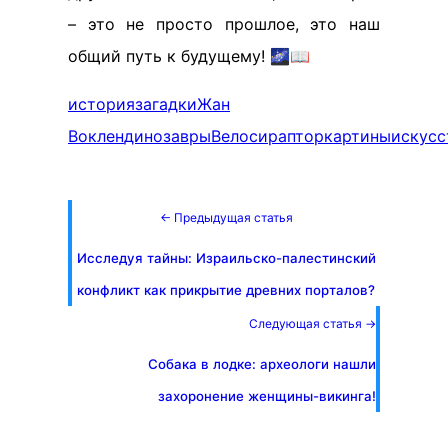
– это не просто прошлое, это наш
общий путь к будущему! 🌌📖
история
загадки
Жан
Воклен
динозавры
Велосираптор
картины
искусс
← Предыдущая статья
Исследуя тайны: Израильско-палестинский
конфликт как прикрытие древних порталов?
Следующая статья →
Собака в лодке: археологи нашли
захоронение женщины-викинга!