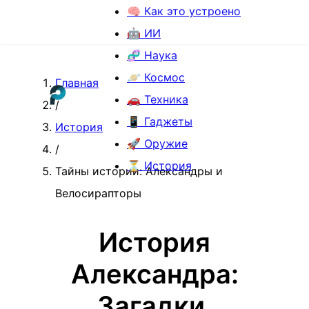
🧠 Как это устроено
🤖 ИИ
🧬 Наука
🪐 Космос
Главная
🚗 Техника
/
📱 Гаджеты
История
🚀 Оружие
/
⏳ История
Тайны истории: Александры и
Велосирапторы
История
Александра:
Загадки,