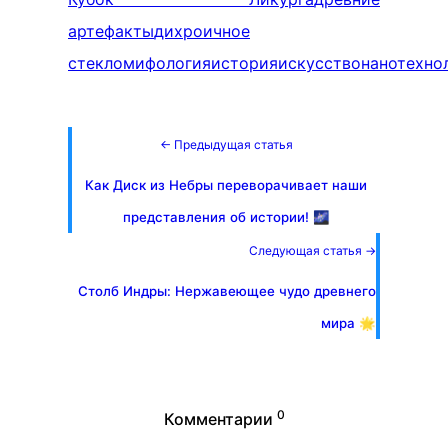
артефакты
дихроичное
стекло
мифология
история
искусство
нанотехно
← Предыдущая статья
Как Диск из Небры переворачивает наши
представления об истории! 🌌
Следующая статья →
Столб Индры: Нержавеющее чудо древнего
мира 🌟
0
Комментарии