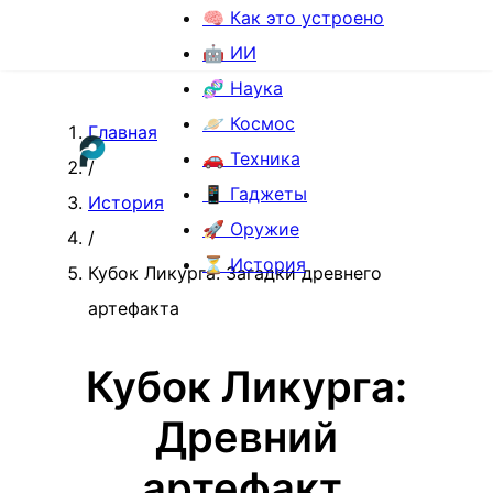
🧠 Как это устроено
🤖 ИИ
🧬 Наука
🪐 Космос
Главная
🚗 Техника
/
📱 Гаджеты
История
🚀 Оружие
/
⏳ История
Кубок Ликурга: Загадки древнего
артефакта
Кубок Ликурга:
Древний
артефакт,