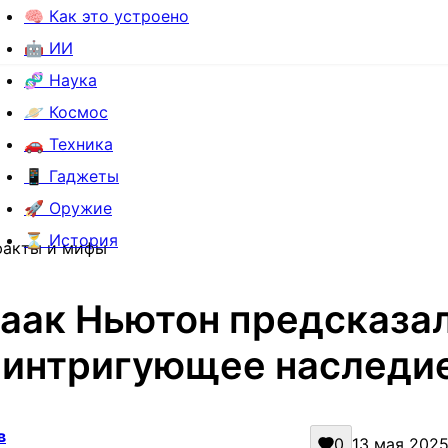
🧠 Как это устроено
🤖 ИИ
🧬 Наука
🪐 Космос
🚗 Техника
📱 Гаджеты
🚀 Оружие
⏳ История
факты и мифы
аак Ньютон предсказа
: интригующее наследие
в
0
13 мая 2025 