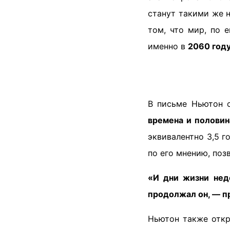
станут такими же н
том, что мир, по 
именно в
2060 год
В письме Ньютон сс
времена и половин
эквивалентно 3,5 г
по его мнению, поз
«И дни жизни нед
продолжал он, — п
Ньютон также откр