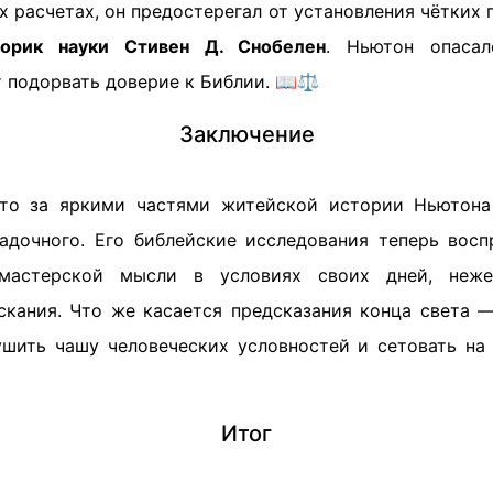
х расчетах, он предостерегал от установления чётких 
торик науки Стивен Д. Снобелен
. Ньютон опасал
 подорвать доверие к Библии. 📖⚖️
Заключение
что за яркими частями житейской истории Ньютона
гадочного. Его библейские исследования теперь вос
 мастерской мысли в условиях своих дней, неже
скания. Что же касается предсказания конца света —
ушить чашу человеческих условностей и сетовать н
Итог