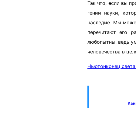
Так что, если вы п
гении науки, кото
наследие. Мы може
перечитают его р
любопытны, ведь ум
человечества в цел
Ньютон
конец света
Кан