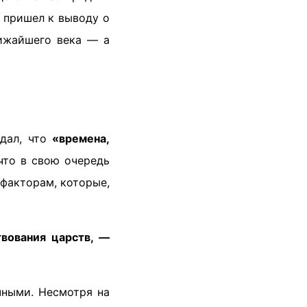
н пришел к выводу о
лижайшего века — а
ждал, что
«времена,
что в свою очередь
 факторам, которые,
вования царств, —
чными. Несмотря на