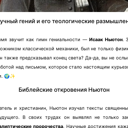
учный гений и его теологические размышле
имя звучит как гимн гениальности —
Исаак Ньютон
. 
ожником классической механики, был не только физи
он также предсказывал конец света? Да-да, вы не ослы
аботой над письмом, которое стало настоящим курьез
и. 🌍✨
Библейские откровения Ньютон
атель и христианин, Ньютон изучал тексты священны
удущего. В своих трудах он выявлял не только за
алиптические пророчества
. Научные достижения кажд