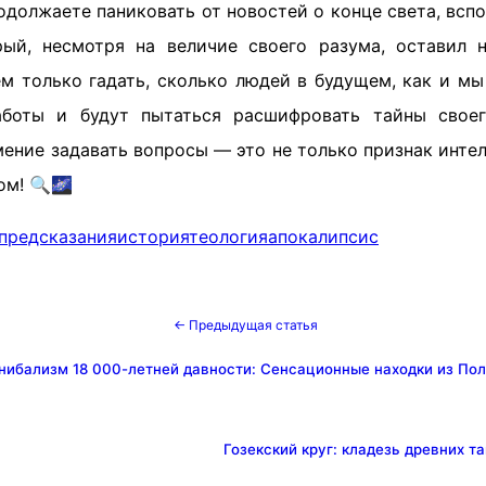
родолжаете паниковать от новостей о конце света, вс
рый, несмотря на величие своего разума, оставил 
м только гадать, сколько людей в будущем, как и мы 
аботы и будут пытаться расшифровать тайны своег
ение задавать вопросы — это не только признак интел
ом! 🔍🌌
предсказания
история
теология
апокалипсис
← Предыдущая статья
нибализм 18 000-летней давности: Сенсационные находки из По
Гозекский круг: кладезь древних т