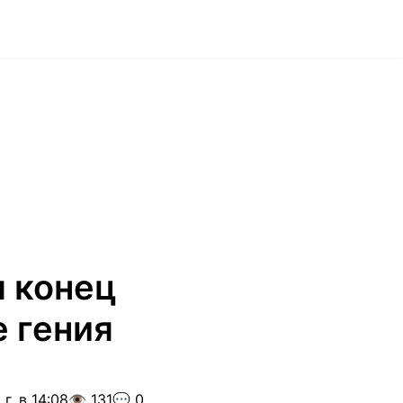
л конец
 гения
г. в 14:08
👁️ 131
💬 0