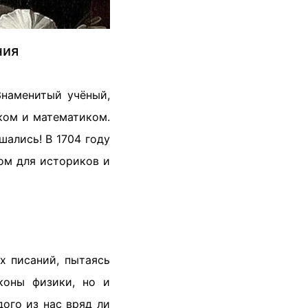
ния
Знаменитый учёный,
ком и математиком.
шались! В 1704 году
ом для историков и
х писаний, пытаясь
коны физики, но и
ого из нас вряд ли