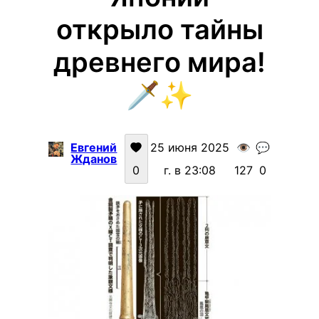
открыло тайны
древнего мира!
🗡️✨
Евгений
25 июня 2025
👁️
💬
Жданов
0
г. в 23:08
127
0