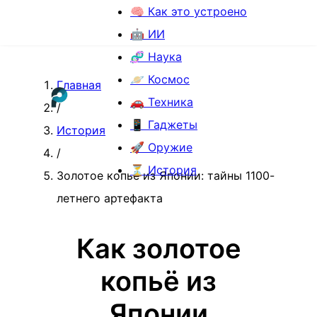
🧠 Как это устроено
🤖 ИИ
🧬 Наука
🪐 Космос
Главная
🚗 Техника
/
📱 Гаджеты
История
🚀 Оружие
/
⏳ История
Золотое копьё из Японии: тайны 1100-
летнего артефакта
Как золотое
копьё из
Японии