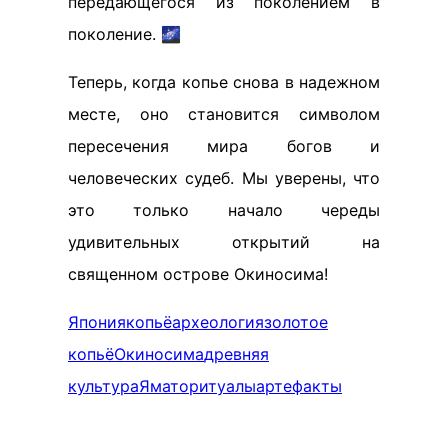
передающегося из поколением в
поколение. 🌌
Теперь, когда копье снова в надежном
месте, оно становится символом
пересечения мира богов и
человеческих судеб. Мы уверены, что
это только начало череды
удивительных открытий на
священном острове Окиносима!
Япония
копьё
археология
золотое
копьё
Окиносима
древняя
культура
Ямато
ритуалы
артефакты