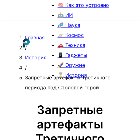
🧠 Как это устроено
🤖 ИИ
🧬 Наука
🪐 Космос
Главная
🚗 Техника
/
📱 Гаджеты
История
🚀 Оружие
/
⏳ История
Запретные артефакты Третичного
периода под Столовой горой
Запретные
артефакты
Третичного