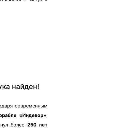
ука найден!
годаря современным
орабле «Индевор»
,
онул более
250 лет