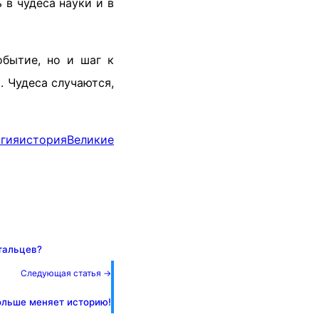
 в чудеса науки и в
обытие, но и шаг к
 Чудеса случаются,
гия
история
Великие
тальцев?
Следующая статья →
ольше меняет историю!