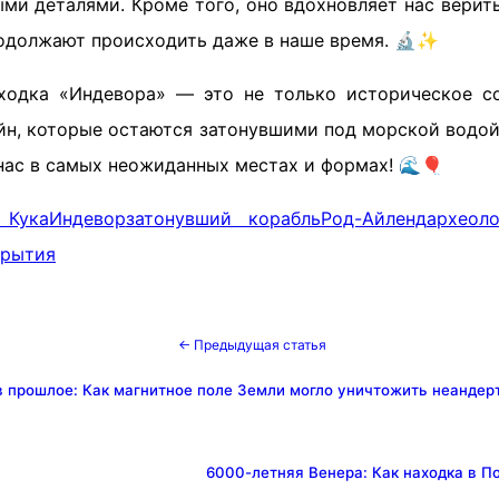
ми деталями. Кроме того, оно вдохновляет нас верить
родолжают происходить даже в наше время. 🔬✨
ходка «Индевора» — это не только историческое с
йн, которые остаются затонувшими под морской водой.
нас в самых неожиданных местах и формах! 🌊🎈
 Кука
Индевор
затонувший корабль
Род-Айленд
археоло
крытия
← Предыдущая статья
в прошлое: Как магнитное поле Земли могло уничтожить неандер
6000-летняя Венера: Как находка в П