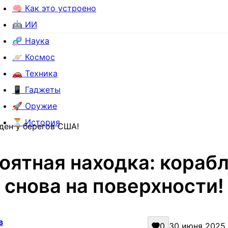
🧠 Как это устроено
🤖 ИИ
🧬 Наука
🪐 Космос
🚗 Техника
📱 Гаджеты
🚀 Оружие
⏳ История
ден у берегов США!
оятная находка: корабл
снова на поверхности!
в
0
30 июня 2025 г