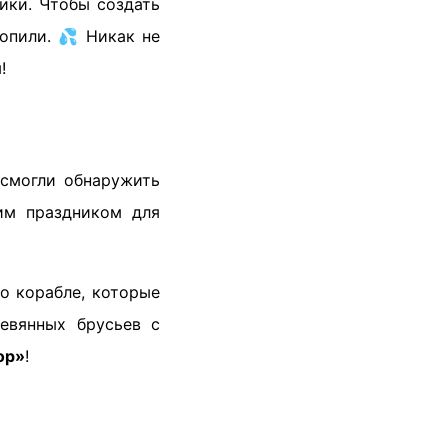
ики. Чтобы создать
опили. 💦 Никак не
!
 смогли обнаружить
им праздником для
о корабле, которые
евянных брусьев с
ор»
!