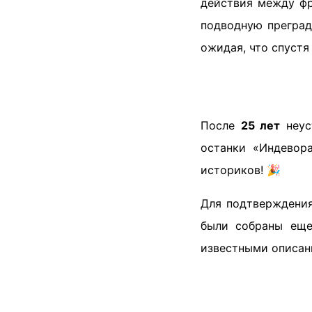
действия между фр
подводную преград
ожидая, что спустя
После
25 лет
неус
останки «Индево
историков! 🎉
Для подтверждения
были собраны еще
известными описан