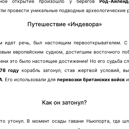
сное открытие произошло у берегов
Род-Айленд
гли провести уникальные подводные археологические 
Путешествие «Индевора»
м идет речь, был настоящим первооткрывателем. С
рвым европейским судном, достигшим восточного по
ени это было настоящее достижение! Но его судьба с
78 году
корабль затонул, став жертвой условий, в
А
. Его использовали для
перевозки британских войск
и
Как он затонул?
то утонул. В момент осады гавани Ньюпорта, где ш