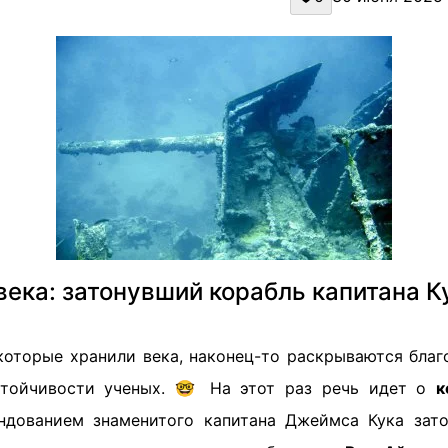
ека: затонувший корабль капитана К
которые хранили века, наконец-то раскрываются бла
стойчивости ученых. 🤓 На этот раз речь идет о
к
ндованием знаменитого капитана Джеймса Кука зат