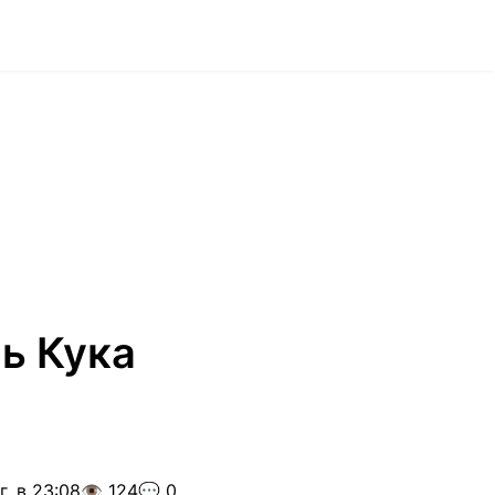
ь Кука
. в 23:08
👁️ 124
💬 0