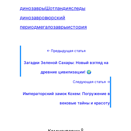
динозавры
Шотландия
следы
динозавров
юрский
период
мегалозавры
история
← Предыдущая статья
Загадки Зеленой Сахары: Новый взгляд на
древние цивилизации! 🌍
Следующая статья →
Императорский замок Кохем: Погружение в
вековые тайны и красоту
0