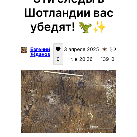
Шотландии вас
убедят! 🦖✨
Евгений
3 апреля 2025
👁️
💬
Жданов
0
г. в 20:26
139
0