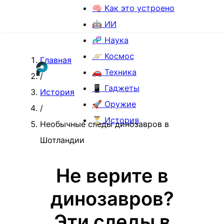
🧠 Как это устроено
🤖 ИИ
🧬 Наука
🪐 Космос
Главная
🚗 Техника
/
📱 Гаджеты
История
🚀 Оружие
/
⏳ История
Необычные следы динозавров в
Шотландии
Не верите в
динозавров?
Эти следы в