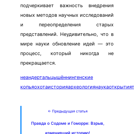
подчеркивает важность внедрения
новых методов научных исследований
и переопределения старых
представлений. Неудивительно, что в
мире науки обновление идей — это
процесс, который никогда не
прекращается.
неандертальцы
шённингенские
копья
охота
история
археология
наука
открытия
← Предыдущая статья
Правда о Содоме и Гоморре: Взрыв,
изменивший историю!