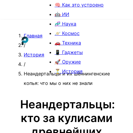
🧠 Как это устроено
🤖 ИИ
🧬 Наука
🪐 Космос
Главная
🚗 Техника
/
📱 Гаджеты
История
🚀 Оружие
/
⏳ История
Неандертальцы и их шённингенские
копья: что мы о них не знали
Неандертальцы:
кто за кулисами
древнейших