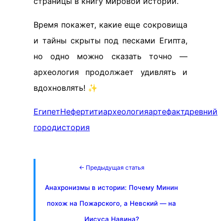
страницы в книгу мировой истории.
Время покажет, какие еще сокровища
и тайны скрыты под песками Египта,
но одно можно сказать точно —
археология продолжает удивлять и
вдохновлять! ✨
Египет
Нефертити
археология
артефакт
древний
город
история
← Предыдущая статья
Анахронизмы в истории: Почему Минин
похож на Пожарского, а Невский — на
Иисуса Навина?