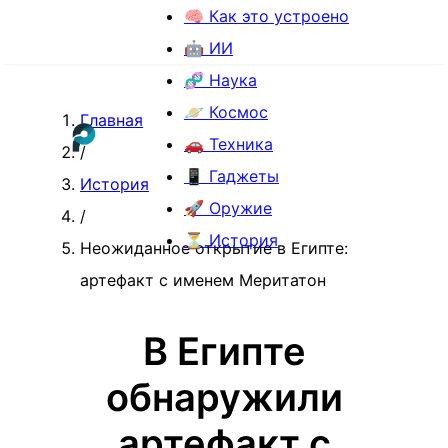
🧠 Как это устроено
🤖 ИИ
🧬 Наука
🪐 Космос
Главная
🚗 Техника
/
📱 Гаджеты
История
🚀 Оружие
/
⏳ История
Неожиданное открытие в Египте:
артефакт с именем Меритатон
В Египте
обнаружили
артефакт с