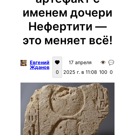
именем дочери
Нефертити —
это меняет всё!
Евгений
17 апреля
👁️
💬
Жданов
0
2025 г. в 11:08
100
0