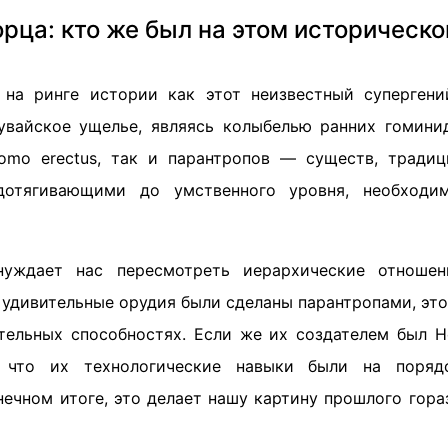
орца: кто же был на этом историческо
 на ринге истории как этот неизвестный супергени
увайское ущелье, являясь колыбелью ранних гомини
omo erectus, так и парантропов — существ, традиц
отягивающими до умственного уровня, необходи
нуждает нас пересмотреть иерархические отноше
 удивительные орудия были сделаны парантропами, эт
ательных способностях. Если же их создателем был H
, что их технологические навыки были на поря
нечном итоге, это делает нашу картину прошлого гор