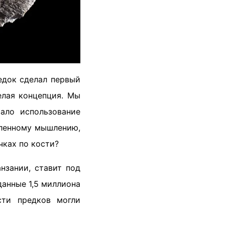
едок сделал первый
елая концепция. Мы
тало использование
сленному мышлению,
чках по кости?
нзании, ставит под
данные 1,5 миллиона
сти предков могли