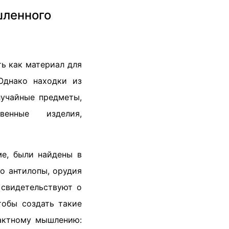
шленного
ть как материал для
Однако находки из
лучайные предметы,
енные изделия,
ме, были найдены в
о антилопы, орудия
 свидетельствуют о
тобы создать такие
рактному мышлению: