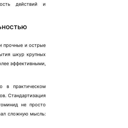
ьность действий и
льностью
и прочные и острые
ытия шкур крупных
олее эффективными,
ко в практическом
ов. Стандартизация
гоминид не просто
вал сложную мысль: