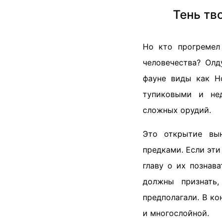
Тень тв
Но кто прогремел
человечества? Олд
фауне виды как H
тупиковыми и нед
сложных орудий.
Это открытие вы
предками. Если эти
главу о их познав
должны признать
предполагали. В ко
и многослойной.