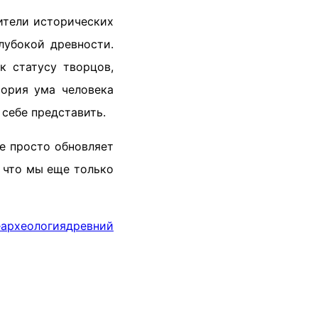
ители исторических
лубокой древности.
к статусу творцов,
ория ума человека
себе представить.
е просто обновляет
, что мы еще только
е
археология
древний