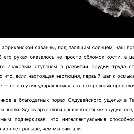
й африканской саванны, под палящим солнцем, наш пр
В его руках оказалось не просто обломок кости, а ц
что знаковым ступенем в развитии орудий труда с
Но что, если настоящая эволюция, первый шаг к осмы
 — не в глухих ударах камня, а в осторожных проволо
нное в благодатных порах Олдувайского ущелья в Та
мы знали. Здесь археологи нашли костяные орудия, соз
амым подчеркивая, что интеллектуальные способно
лион лет раньше, чем мы считали.