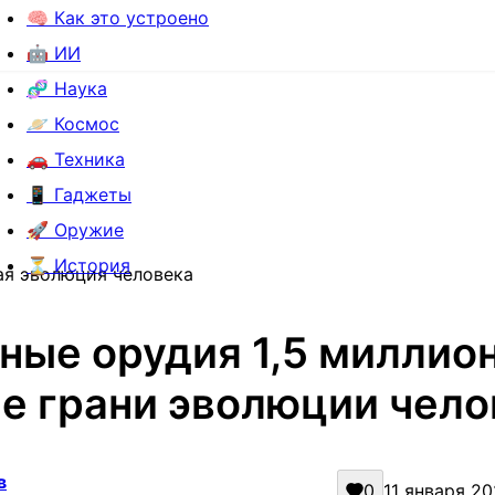
🧠 Как это устроено
🤖 ИИ
🧬 Наука
🪐 Космос
🚗 Техника
📱 Гаджеты
🚀 Оружие
⏳ История
вая эволюция человека
ные орудия 1,5 миллион
е грани эволюции чело
в
0
11 января 202