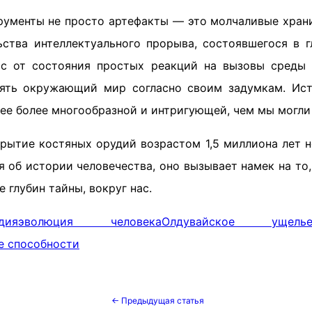
рументы не просто артефакты — это молчаливые хран
ьства интеллектуального прорыва, состоявшегося в г
с от состояния простых реакций на вызовы среды 
лять окружающий мир согласно своим задумкам. Ист
ее более многообразной и интригующей, чем мы могли 
крытие костяных орудий возрастом 1,5 миллиона лет н
 об истории человечества, оно вызывает намек на то
 глубин тайны, вокруг нас.
дия
эволюция человека
Олдувайское ущель
е способности
← Предыдущая статья