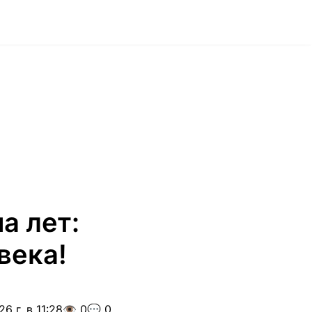
а лет:
века!
6 г. в 11:28
👁️ 0
💬 0