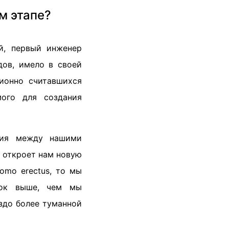
м этапе?
й, первый инженер
дов, имело в своей
ионно считавшихся
мого для создания
ния между нашими
о откроет нам новую
omo erectus, то мы
док выше, чем мы
аздо более туманной