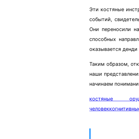
Эти костяные инст
событий, свидетел
Они переносили на
способных направ
оказывается денди 
Таким образом, от
наши представления
начинаем понимание
костяные ору
человек
когнитивны