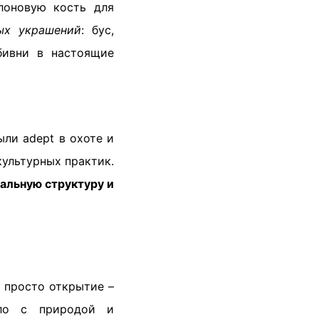
лоновую кость для
ых украшений
: бус,
бивни в настоящие
ли adept в охоте и
культурных практик.
альную структуру и
 просто открытие –
ало с природой и