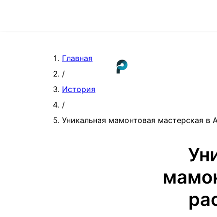
Главная
/
История
/
Уникальная мамонтовая мастерская в А
Ун
мамон
ра