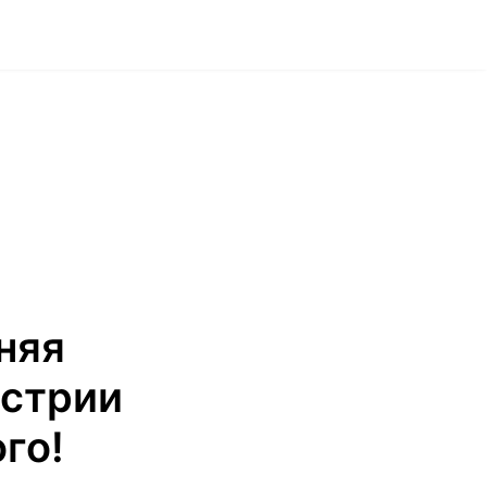
няя
встрии
го!