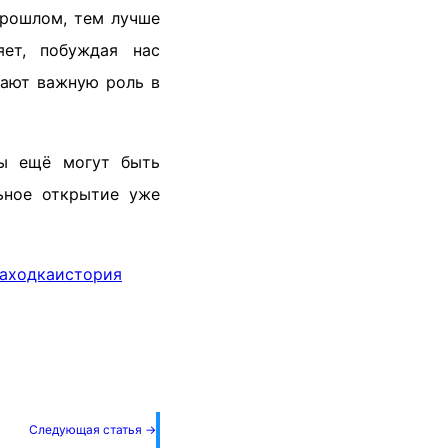
прошлом, тем лучше
ет, побуждая нас
рают важную роль в
ты ещё могут быть
ьное открытие уже
аходка
история
!
Следующая статья →