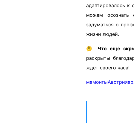
адаптировалось к 
можем осознать 
задуматься о проф
жизни людей.
🤔
Что ещё скры
раскрыты благода
ждёт своего часа!
мамонты
Австрия
ар