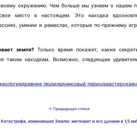
своему окружению. Чем больше мы узнаем о нашем 
свое место в настоящем. Это находка вдохновля
ессиях, умении и ремеслах, которые по-прежнему иг
вает земля?
Только время покажет, какие секре
ря таким находкам. Возможно, следующее удивител
хеология
древние люди
ледниковый период
мастерская
н
← Предыдущая статья
Катастрофа, изменившая Землю: метеорит и его цунами в 1,5 км