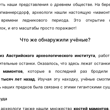
уть наши представления о древнем обществе. На бере
нгманнерсдорф, археологи нашли настоящую «мамон
времени ледникового периода. Это открытие с
ок, и его масштабы просто поражают!
Что же обнаружили учёные?
из Австрийского археологического института
, рабо
ительные останки. Оказалось, что здесь лежат останки
 мамонтов
, которые в последний раз бродили
 тысяч лет назад
. Изучая эту находку, учёные смогл
 наших предков была связана с этими гигантскими су
руда
 археологи также нашли множество
костей мамонтов