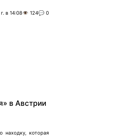
г. в 14:08
👁️ 124
💬 0
я» в Австрии
ю находку, которая