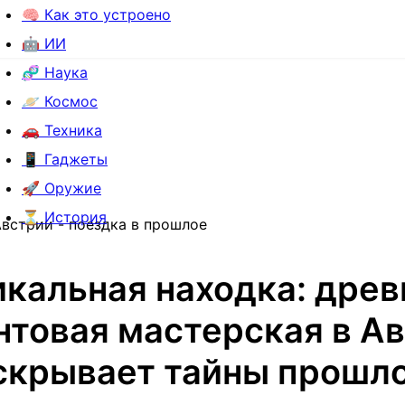
🧠 Как это устроено
🤖 ИИ
🧬 Наука
🪐 Космос
🚗 Техника
📱 Гаджеты
🚀 Оружие
⏳ История
встрии - поездка в прошлое
икальная находка: древ
товая мастерская в А
скрывает тайны прошло