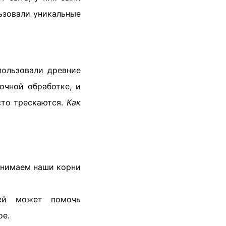
ьзовали уникальные
пользовали древние
точной обработке, и
сто трескаются.
Как
онимаем наши корни
ей может помочь
ое.