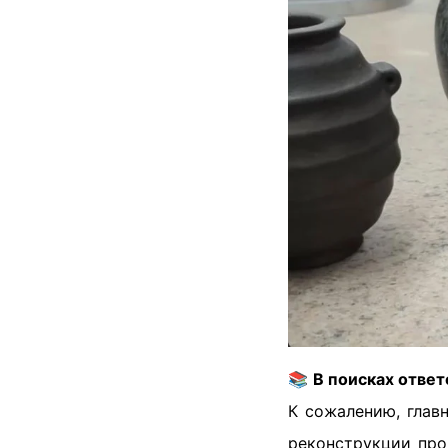
📚
В поисках ответ
К сожалению, глав
реконструкции про