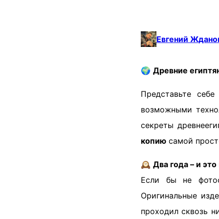
Евгений Ждано
🌍
Древние египтян
Представьте себе
возможными техно
секреты древнееги
копию
самой просто
🕰️
Два года – и это
Если бы не фотос
Оригинальные изде
проходил сквозь н