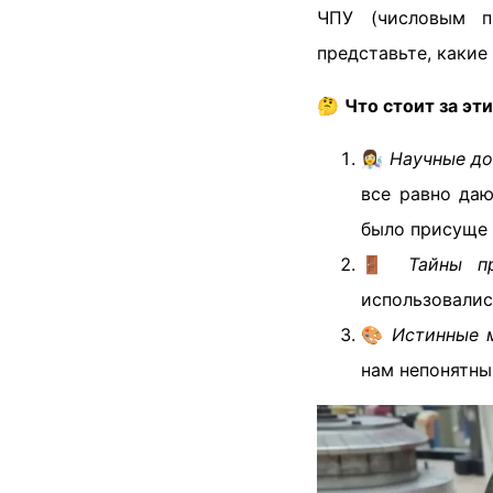
ЧПУ (числовым п
представьте, какие
🤔
Что стоит за эт
👩‍🔬
Научные до
все равно даю
было присуще
🚪
Тайны пр
использовалис
🎨
Истинные 
нам непонятны