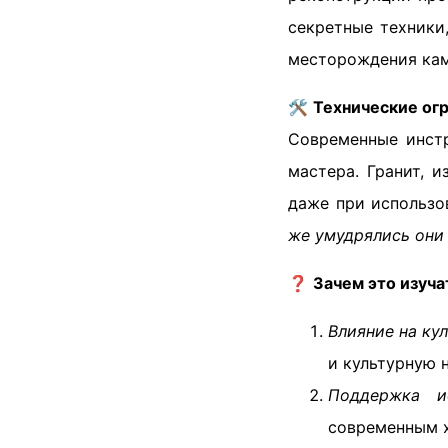
секретные техники
месторождения камн
🛠️
Технические ог
Современные инстр
мастера. Гранит, и
даже при использо
же умудрялись они 
❓
Зачем это изуча
Влияние на кул
и культурную 
Поддержка ис
современным х