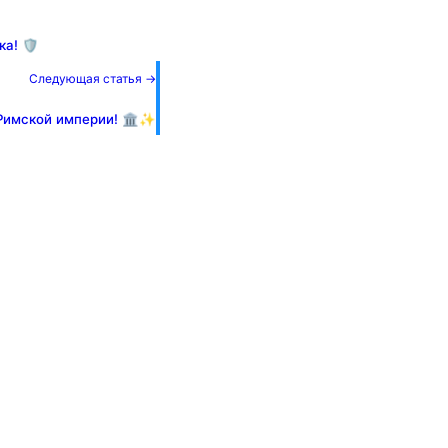
а! 🛡️
Следующая статья →
Римской империи! 🏛️✨