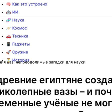
🧠 Как это устроено
🤖 ИИ
🧬 Наука
🪐 Космос
🚗 Техника
📱 Гаджеты
🚀 Оружие
⏳ История
ния ваз: непреодолимые загадки для науки
древние египтяне созд
иколепные вазы – и по
еменные учёные не мог