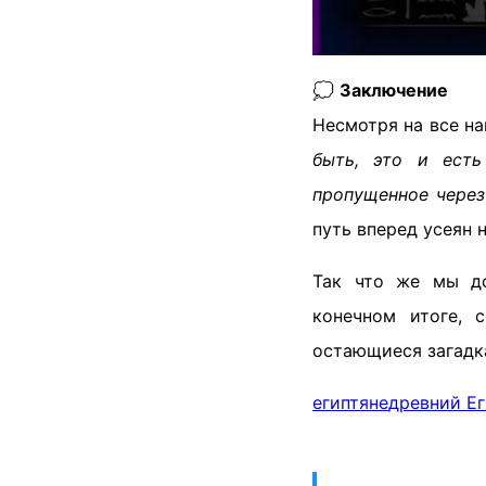
💭
Заключение
Несмотря на все н
быть, это и есть
пропущенное через
путь вперед усеян 
Так что же мы до
конечном итоге, 
остающиеся загадка
египтяне
древний Ег