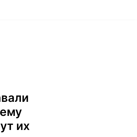
авали
чему
ут их