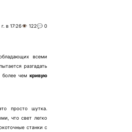
г. в 17:26
👁️ 122
💬 0
 обладающих всеми
пытается разгадать
е более чем
кривую
это просто шутка.
ми, что свет легко
коточные станки с