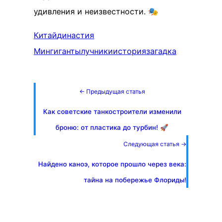
удивления и неизвестности. 🎭
Китай
династия
Мин
гиганты
лучники
история
загадка
← Предыдущая статья
Как советские танкостроители изменили
броню: от пластика до турбин! 🚀
Следующая статья →
Найдено каноэ, которое прошло через века:
тайна на побережье Флориды!