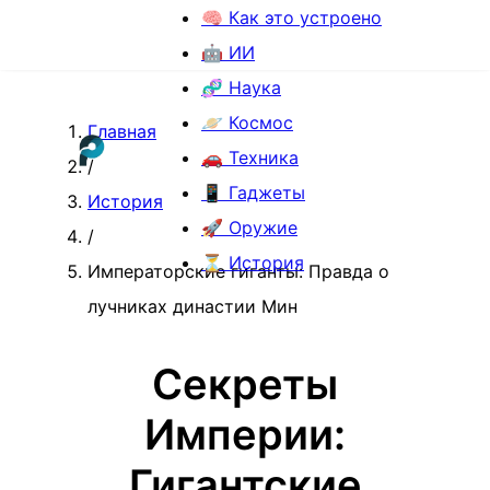
🧠 Как это устроено
🤖 ИИ
🧬 Наука
🪐 Космос
Главная
🚗 Техника
/
📱 Гаджеты
История
🚀 Оружие
/
⏳ История
Императорские гиганты: Правда о
лучниках династии Мин
Секреты
Империи:
Гигантские