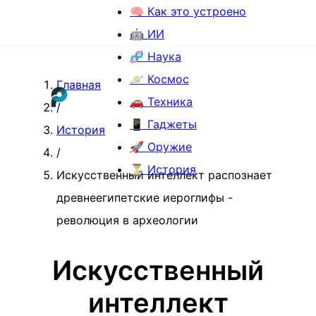
🧠 Как это устроено
🤖 ИИ
🧬 Наука
🪐 Космос
Главная
🚗 Техника
/
📱 Гаджеты
История
🚀 Оружие
/
⏳ История
Искусственный интеллект распознает
древнеегипетские иероглифы -
революция в археологии
Искусственный
интеллект