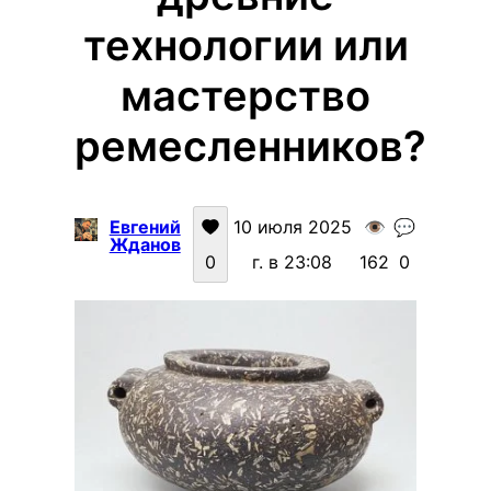
технологии или
мастерство
ремесленников?
Евгений
10 июля 2025
👁️
💬
Жданов
0
г. в 23:08
162
0