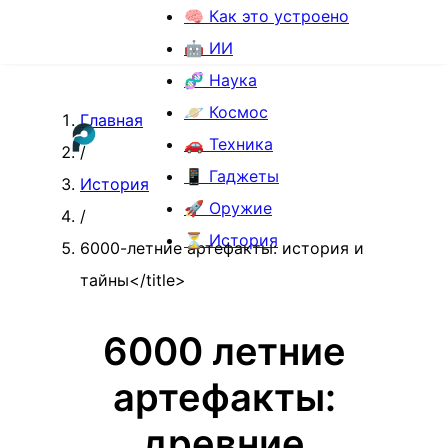
🧠 Как это устроено
🤖 ИИ
🧬 Наука
🪐 Космос
Главная
🚗 Техника
/
📱 Гаджеты
История
🚀 Оружие
/
⏳ История
6000-летние артефакты: история и
тайны</title>
6000 летние
артефакты:
древние