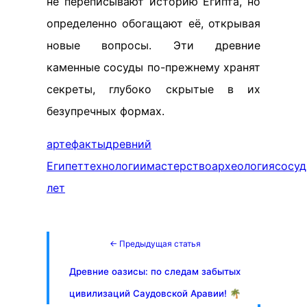
не переписывают историю Египта, но
определенно обогащают её, открывая
новые вопросы. Эти древние
каменные сосуды по-прежнему хранят
секреты, глубоко скрытые в их
безупречных формах.
артефакты
древний
Египет
технологии
мастерство
археология
сосу
лет
← Предыдущая статья
Древние оазисы: по следам забытых
цивилизаций Саудовской Аравии! 🌴