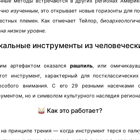
чные методы встречаются в других регионах Амери
очно изученным
, это открывает новые горизонты для 
естных племен. Как отмечает Тейлор,
биоархеологич
на низком уровне.
кальные инструменты из человечески
им артефактом оказался
рашпиль
, или омичикауац
тот инструмент, характерный для постклассически
 особого внимания. С его 29 резными насечками 
ументом, но и символом культурного наследия региона
🥁 Как это работает?
на принципе трения — когда инструмент терся о палк