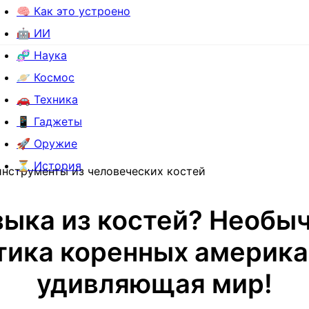
🧠 Как это устроено
🤖 ИИ
🧬 Наука
🪐 Космос
🚗 Техника
📱 Гаджеты
🚀 Оружие
⏳ История
нструменты из человеческих костей
ыка из костей? Необы
тика коренных америка
удивляющая мир!