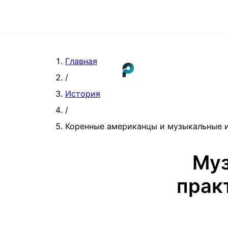
Главная
/
История
/
Коренные американцы и музыкальные и
Муз
прак