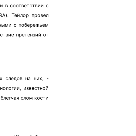
и в соответствии с
A). Тейлор провел
нными с побережьем
ствие претензий от
х следов на них, -
нологии, известной
облегчая слом кости