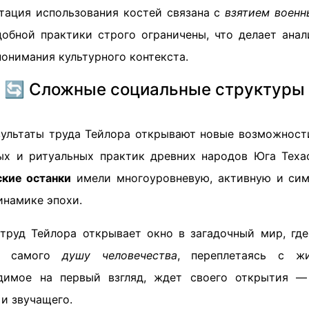
тация использования костей связана с
взятием военн
добной практики строго ограничены, что делает анал
онимания культурного контекста.
🔄 Сложные социальные структуры
зультаты труда Тейлора открывают новые возможност
х и ритуальных практик древних народов Юга Теха
ские останки
имели многоуровневую, активную и сим
инамике эпохи.
 труд Тейлора открывает окно в загадочный мир, гд
ть самого
душу человечества
, переплетаясь с ж
идимое на первый взгляд, ждет своего открытия —
 и звучащего.