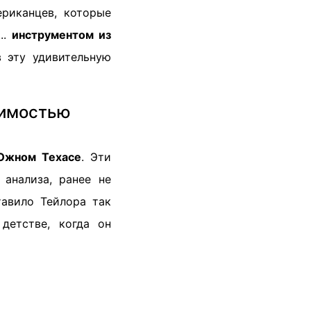
риканцев, которые
..
инструментом из
в эту удивительную
чимостью
Южном Техасе
. Эти
 анализа, ранее не
тавило Тейлора так
детстве, когда он