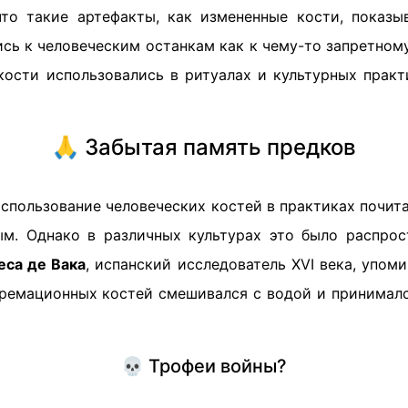
что такие артефакты, как измененные кости, показы
сь к человеческим останкам как к чему-то запретном
кости использовались в ритуалах и культурных практ
🙏 Забытая память предков
использование человеческих костей в практиках почи
ым. Однако в различных культурах это было распрос
еса де Вака
, испанский исследователь XVI века, упоми
кремационных костей смешивался с водой и принималс
💀 Трофеи войны?