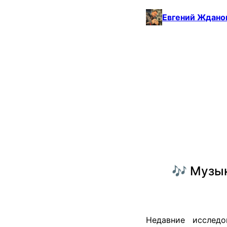
Евгений Ждано
🎶 Музык
Недавние исследо