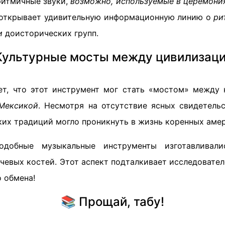
ритмичные звуки,
возможно, используемые в церемони
 открывает удивительную информационную линию о
ри
и
доисторических групп.
Культурные мосты между цивилизац
ет, что этот инструмент мог стать «мостом» между 
 Мексикой
. Несмотря на отсутствие ясных свидетельс
ких традиций могло проникнуть в жизнь коренных аме
подобные музыкальные инструменты изготавливал
ечевых костей. Этот аспект подталкивает исследоват
о обмена!
📚 Прощай, табу!