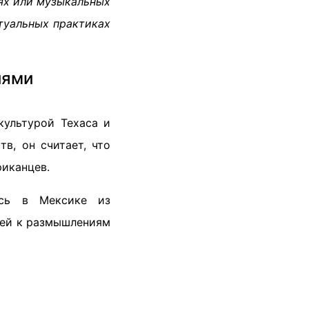
ях или музыкальных
туальных практиках
иями
культурой Техаса и
тв, он считает, что
риканцев.
ись в Мексике из
елей к размышлениям