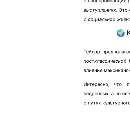
он воспроизводил 
выступлениях
. Это
и
социальной жизн
🌍 
Тейлор предполага
постклассической
влияние мексиканс
Интересно, что 
бедренных, а не пл
о путях культурног