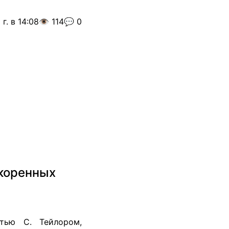
г. в 14:08
👁️ 114
💬 0
 коренных
этью С. Тейлором,