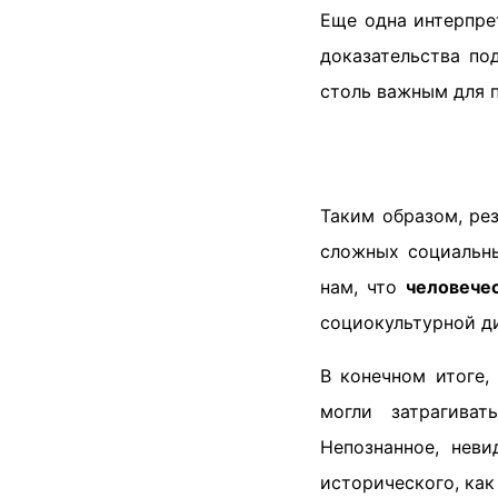
Еще одна интерпре
доказательства по
столь важным для п
Таким образом, ре
сложных социальны
нам, что
человече
социокультурной д
В конечном итоге,
могли затрагива
Непознанное, нев
исторического, как