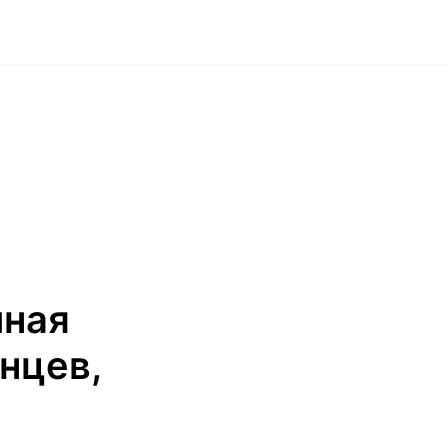
чная
нцев,