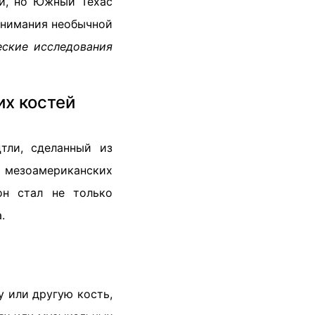
ки, но Южный Техас
понимания необычной
еские исследования
х костей
тли, сделанный из
х мезоамериканских
он стал не только
.
у или другую кость,