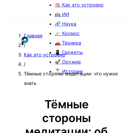
🧠 Как это устроено
🤖 ИИ
🧬 Наука
🪐 Космос
Главная
🚗 Техника
/
📱 Гаджеты
Как это устроено
🚀 Оружие
/
⏳ История
Тёмные стороны медитации: что нужно
знать
Тёмные
стороны
медитации: об