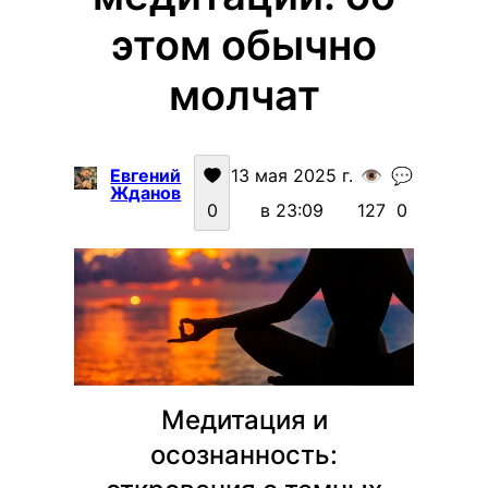
этом обычно
молчат
Евгений
13 мая 2025 г.
👁️
💬
Жданов
0
в 23:09
127
0
Медитация и
осознанность: