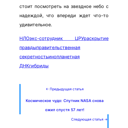
стоит посмотреть на звездное небо с
надеждой, что впереди ждет что-то
удивительное.
НЛО
экс-сотрудник ЦРУ
раскрытие
правды
правительственная
секретность
инопланетная
ДНК
гибриды
← Предыдущая статья
Космическое чудо: Спутник NASA снова
ожил спустя 57 лет!
Следующая статья →