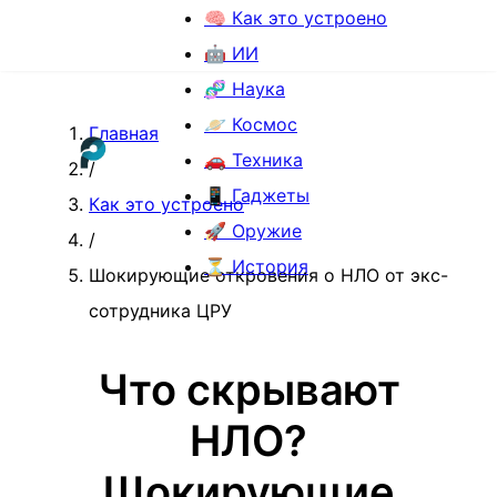
🧠 Как это устроено
🤖 ИИ
🧬 Наука
🪐 Космос
Главная
🚗 Техника
/
📱 Гаджеты
Как это устроено
🚀 Оружие
/
⏳ История
Шокирующие откровения о НЛО от экс-
сотрудника ЦРУ
Что скрывают
НЛО?
Шокирующие