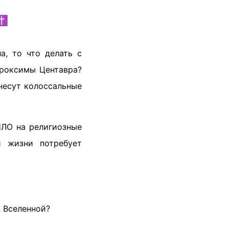
✝️
а, то что делать с
Проксимы Центавра?
несут колоссальные
НЛО на религиозные
й жизни потребует
й Вселенной?