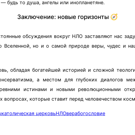
— будь то душа, ангелы или инопланетяне.
Заключение: новые горизонты 🧭
стоянные обсуждения вокруг НЛО заставляют нас заду
о Вселенной, но и о самой природе веры, чудес и на
овь, обладая богатейшей историей и сложной теологи
онсерватизма, а местом для глубоких диалогов ме
ревними истинами и новыми революционными отк
х вопросах, которые ставит перед человечеством косм
ы
католическая церковь
НЛО
вера
богословие