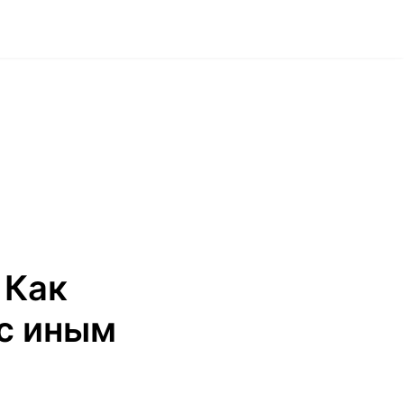
 Как
 с иным