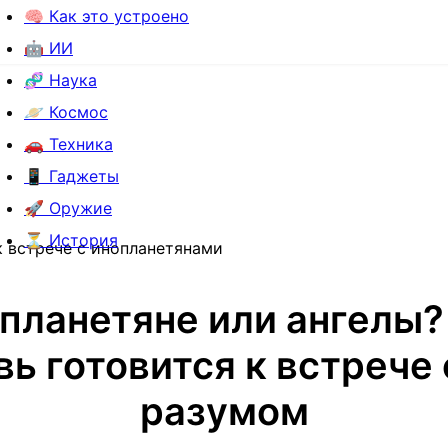
🧠 Как это устроено
🤖 ИИ
🧬 Наука
🪐 Космос
🚗 Техника
📱 Гаджеты
🚀 Оружие
⏳ История
к встрече с инопланетянами
планетяне или ангелы?
ь готовится к встрече
разумом