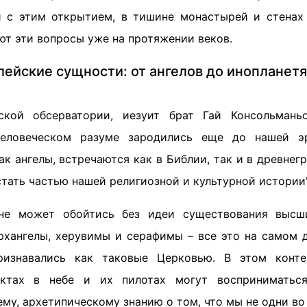
и с этим открытием, в тишине монастырей и стенах
т эти вопросы уже на протяжении веков.
лейские сущности: от ангелов до инопланетя
ской обсерватории, иезуит брат Гай Консольманьо
еловеческом разуме зародились еще до нашей э
ак ангелы, встречаются как в Библии, так и в древне
стать частью нашей религиозной и культурной истории"
не может обойтись без идеи существования высши
архангелы, херувимы и серафимы – все это на самом 
ризнавались как таковые Церковью. В этом конт
ктах в небе и их пилотах могут восприниматьс
му, архетипическому знанию о том, что мы не одни во