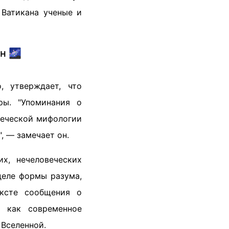
 Ватикана ученые и
н 🌌
, утверждает, что
ры. "Упоминания о
греческой мифологии
, — замечает он.
х, нечеловеческих
деле формы разума,
ексте сообщения о
я как современное
 Вселенной.