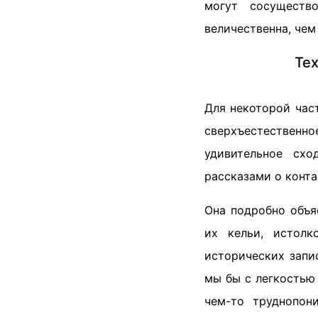
могут сосуществ
величественна, чем
Тех
Для некоторой час
сверхъестественно
удивительное сх
рассказами о конта
Она подробно объя
их кельи, истолк
исторических запи
мы бы с легкостью 
чем-то труднопон