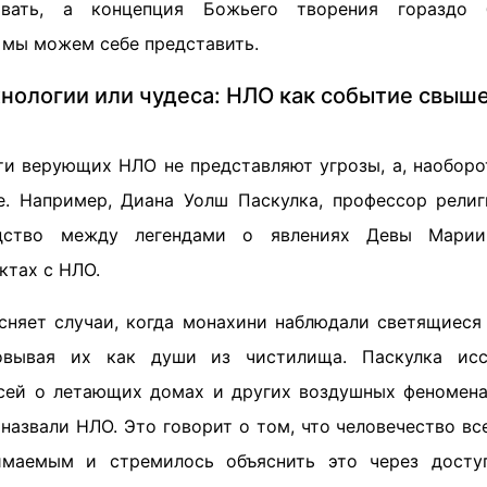
овать, а концепция Божьего творения гораздо
 мы можем себе представить.
нологии или чудеса: НЛО как событие свыш
ти верующих НЛО не представляют угрозы, а, наоборот
е. Например, Диана Уолш Паскулка, профессор религ
одство между легендами о явлениях Девы Мари
ктах с НЛО.
сняет случаи, когда монахини наблюдали светящиеся
овывая их как души из чистилища. Паскулка ис
сей о летающих домах и других воздушных феномена
назвали НЛО. Это говорит о том, что человечество вс
имаемым и стремилось объяснить это через досту