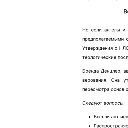
В
Но если ангелы и 
предполагаемыми с
Утверждения о НЛО
теологические посл
Бренда Денцлер, а
верования. Она у
пересмотра основ х
Следуют вопросы
:
Был ли акт ис
Распространяе