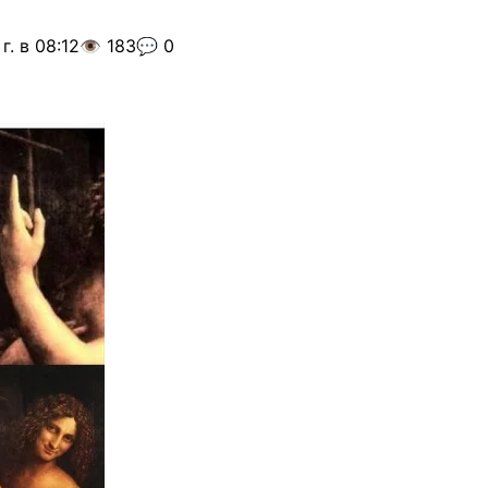
г. в 08:12
👁️ 183
💬 0