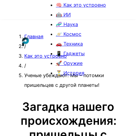
🧠 Как это устроено
🤖 ИИ
🧬 Наука
🪐 Космос
Главная
🚗 Техника
/
📱 Гаджеты
Как это устроено
🚀 Оружие
/
⏳ История
Ученые убеждают: Мы – потомки
пришельцев с другой планеты!
Загадка нашего
происхождения:
пришельцы с