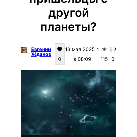
другой
планеты?
Евгений
13 мая 2025 г.
👁️
💬
Жданов
0
в 08:09
115
0