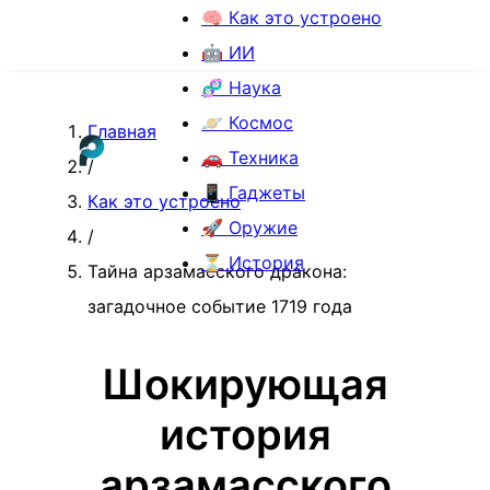
🧠 Как это устроено
🤖 ИИ
🧬 Наука
🪐 Космос
Главная
🚗 Техника
/
📱 Гаджеты
Как это устроено
🚀 Оружие
/
⏳ История
Тайна арзамасского дракона:
загадочное событие 1719 года
Шокирующая
история
арзамасского