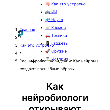
🧠 Как это устроено
🤖 ИИ
🧬 Наука
🪐 Космос
Главная
🚗 Техника
/
📱 Гаджеты
Как это устроено
🚀 Оружие
/
⏳ История
Расшифровка сновидений: Как нейроны
создают волшебные образы
Как
нейробиологи
открывают