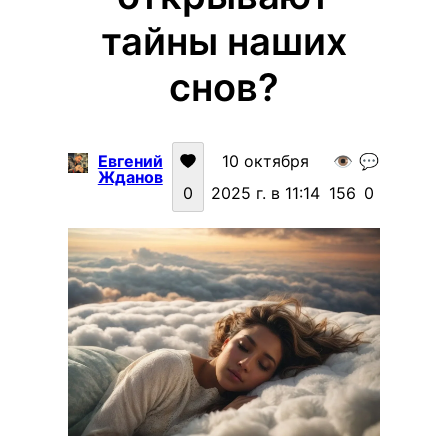
тайны наших
снов?
Евгений
10 октября
👁️
💬
Жданов
0
2025 г. в 11:14
156
0