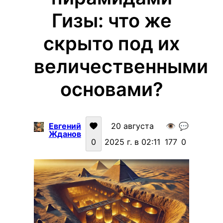
Гизы: что же
скрыто под их
величественными
основами?
Евгений
20 августа
👁️
💬
Жданов
0
2025 г. в 02:11
177
0