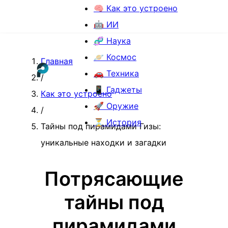
🧠 Как это устроено
🤖 ИИ
🧬 Наука
🪐 Космос
Главная
🚗 Техника
/
📱 Гаджеты
Как это устроено
🚀 Оружие
/
⏳ История
Тайны под пирамидами Гизы:
уникальные находки и загадки
Потрясающие
тайны под
пирамидами