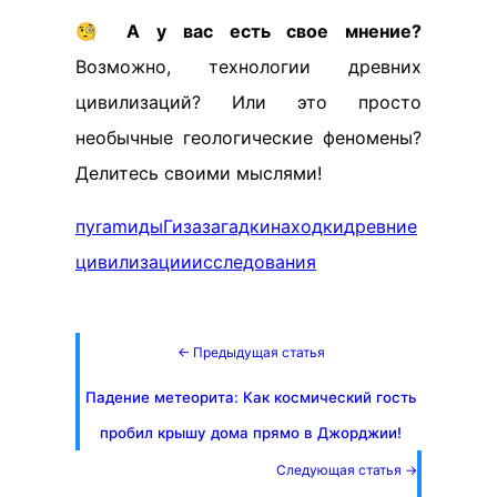
🧐
А у вас есть свое мнение?
Возможно, технологии древних
цивилизаций? Или это просто
необычные геологические феномены?
Делитесь своими мыслями!
пyramиды
Гиза
загадки
находки
древние
цивилизации
исследования
← Предыдущая статья
Падение метеорита: Как космический гость
пробил крышу дома прямо в Джорджии!
Следующая статья →