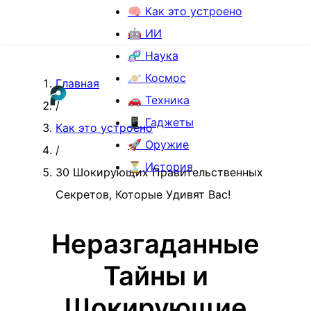
🧠 Как это устроено
🤖 ИИ
🧬 Наука
🪐 Космос
Главная
🚗 Техника
/
📱 Гаджеты
Как это устроено
🚀 Оружие
/
⏳ История
30 Шокирующих Правительственных
Секретов, Которые Удивят Вас!
Неразгаданные
Тайны и
Шокирующие