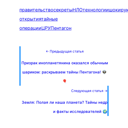
правительство
секреты
НЛО
технологии
шокиру
открытия
тайные
операции
ЦРУ
Пентагон
← Предыдущая статья
Призрак инопланетянина оказался обычным
шариком: раскрываем тайны Пентагона! 👽
🎈
Следующая статья →
Земля: Полая ли наша планета? Тайны недр
и факты исследователей 🌍