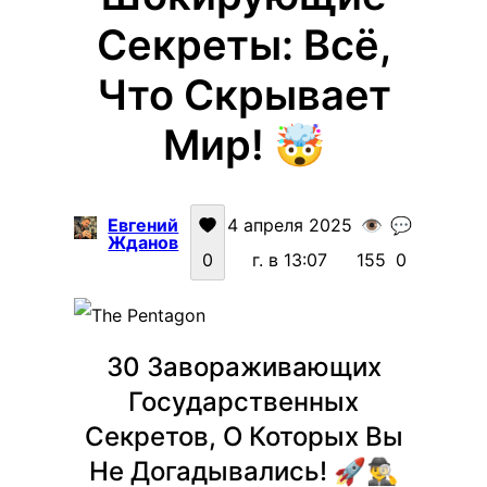
Секреты: Всё,
Что Скрывает
Мир! 🤯
Евгений
4 апреля 2025
👁️
💬
Жданов
0
г. в 13:07
155
0
30 Завораживающих
Государственных
Секретов, О Которых Вы
Не Догадывались! 🚀🕵️‍♂️