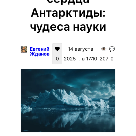
Антарктиды:
чудеса науки
Евгений
14 августа
👁️
💬
Жданов
0
2025 г. в 17:10
207
0