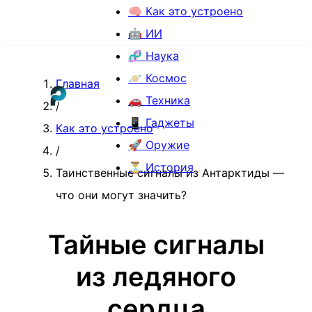
🧠 Как это устроено
🤖 ИИ
🧬 Наука
🪐 Космос
Главная
🚗 Техника
/
📱 Гаджеты
Как это устроено
🚀 Оружие
/
⏳ История
Таинственные сигналы из Антарктиды —
что они могут значить?
Тайные сигналы
из ледяного
сердца