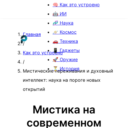
🧠 Как это устроено
🤖 ИИ
🧬 Наука
🪐 Космос
Главная
🚗 Техника
/
📱 Гаджеты
Как это устроено
🚀 Оружие
/
⏳ История
Мистические переживания и духовный
интеллект: наука на пороге новых
открытий
Мистика на
современном