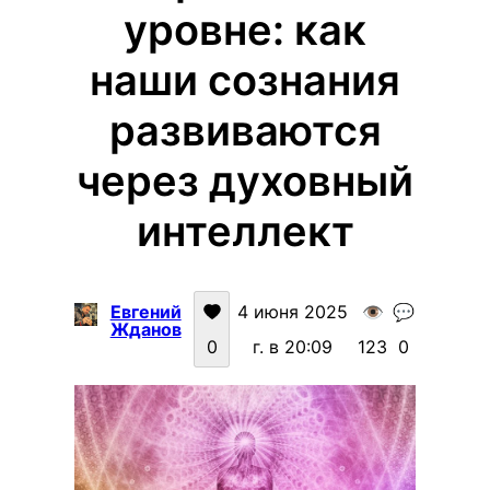
уровне: как
наши сознания
развиваются
через духовный
интеллект
Евгений
4 июня 2025
👁️
💬
Жданов
0
г. в 20:09
123
0