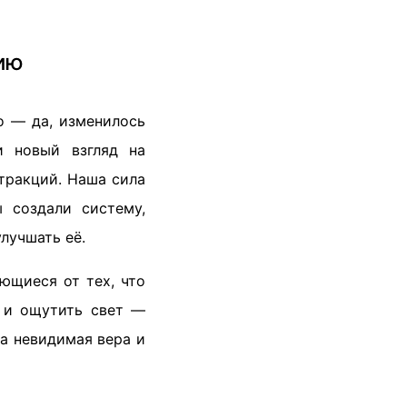
нию
о — да, изменилось
и новый взгляд на
тракций. Наша сила
 создали систему,
лучшать её.
ющиеся от тех, что
ь и ощутить свет —
та невидимая вера и