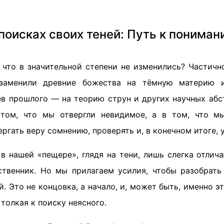
поисках своих теней: Путь к понима
, что в значительной степени не изменились? Частичн
заменили древние божества на тёмную материю 
оев прошлого — на теорию струн и других научных абс
 том, что мы отвергли невидимое, а в том, что мы
гать веру сомнению, проверять и, в конечном итоге, у
в нашей «пещере», глядя на тени, лишь слегка отлича
твенник. Но мы прилагаем усилия, чтобы разобрат
й. Это не концовка, а начало, и, может быть, именно э
 толкая к поиску неясного.