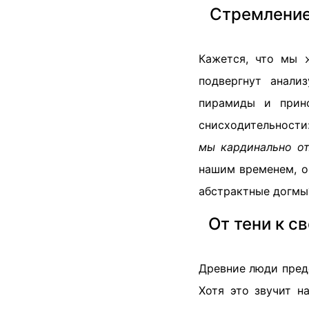
Стремление
Кажется, что мы 
подвергнут анали
пирамиды и прино
снисходительности
мы кардинально от
нашим временем, о
абстрактные догмы
От тени к с
Древние люди предс
Хотя это звучит н