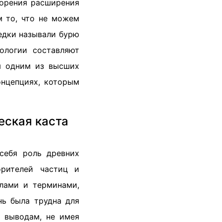
корения расширения
м то, что не можем
редки называли бурю
ологии составляют
ся одним из высших
онцепциях, которым
еская каста
себя роль древних
орителей частиц и
улами и терминами,
нь была трудна для
 выводам, не имея