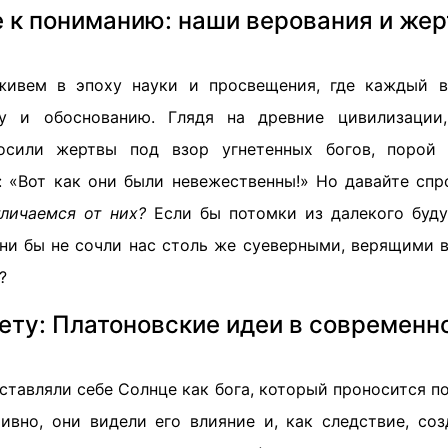
 к пониманию: наши верования и жер
живем в эпоху науки и просвещения, где каждый 
зу и обоснованию. Глядя на древние цивилизации
сили жертвы под взор угнетенных богов, порой 
: «Вот как они были невежественны!» Но давайте сп
личаемся от них?
Если бы потомки из далекого буду
ни бы не сочли нас столь же суеверными, верящими 
?
вету: Платоновские идеи в современн
тавляли себе Солнце как бога, который проносится по
аивно, они видели его влияние и, как следствие, со