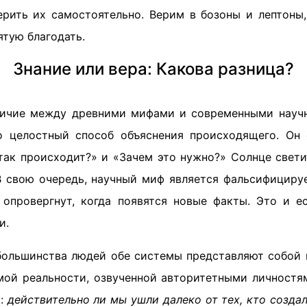
рить их самостоятельно. Верим в бозоны и лептоны,
ятую благодать.
Знание или вера: Какова разница?
тличие между древними мифами и современными науч
о целостный способ объяснения происходящего. Он 
так происходит?» и «Зачем это нужно?» Солнце светит
 В свою очередь, научный миф является фальсифицируе
 опровергнут, когда появятся новые факты. Это и е
и.
 большинства людей обе системы представляют собой 
мой реальности, озвученной авторитетными личностя
м:
действительно ли мы ушли далеко от тех, кто созда