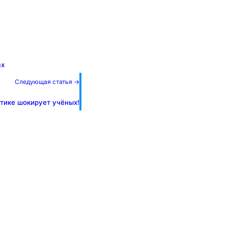
ах
Следующая статья →
нтике шокирует учёных!