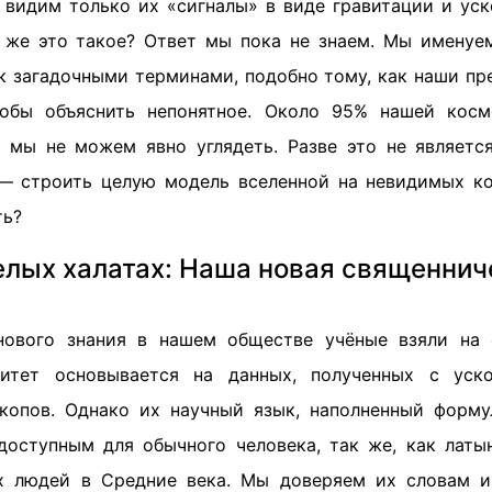
 видим только их «сигналы» в виде гравитации и ус
о же это такое? Ответ мы пока не знаем. Мы именуе
ак загадочными терминами, подобно тому, как наши п
тобы объяснить непонятное. Около 95% нашей косм
 мы не можем явно углядеть. Разве это не являет
— строить целую модель вселенной на невидимых к
ть?
елых халатах: Наша новая священнич
нового знания в нашем обществе учёные взяли на 
итет основывается на данных, полученных с уск
копов. Однако их научный язык, наполненный форм
доступным для обычного человека, так же, как латы
х людей в Средние века. Мы доверяем их словам и