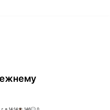
режнему
г. в 14:14
👁️ 146
💬 0