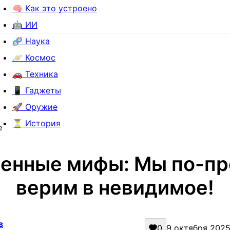
🧠 Как это устроено
🤖 ИИ
🧬 Наука
🪐 Космос
🚗 Техника
📱 Гаджеты
🚀 Оружие
⏳ История
е
енные мифы: Мы по-п
верим в невидимое!
в
0
9 октября 2025 