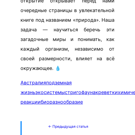
открытие открывает перед нами
очередные страницы в увлекательной
книге под названием «природа». Наша
задача — научиться беречь эти
загадочные миры и понимать, как
каждый организм, независимо от
своей размерности, влияет на всё
окружающее. 💧
Австралия
подземная
жизнь
экосистемы
стригофауна
креветки
химич
реакции
биоразнообразие
← Предыдущая статья