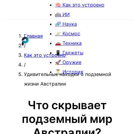
🧠 Как это устроено
🤖 ИИ
🧬 Наука
🪐 Космос
Главная
🚗 Техника
/
📱 Гаджеты
Как это устроено
🚀 Оружие
/
⏳ История
Удивительные находки о подземной
жизни Австралии
Что скрывает
подземный мир
Австралии?