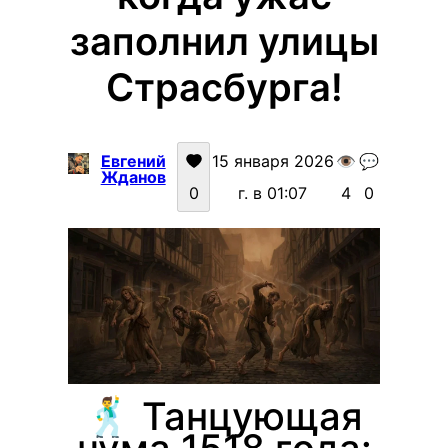
заполнил улицы
Страсбурга!
Евгений
15 января 2026
👁️
💬
Жданов
0
г. в 01:07
4
0
🕺 Танцующая