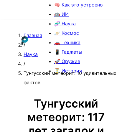
🧠 Как это устроено
🤖 ИИ
🧬 Наука
🪐 Космос
Главная
🚗 Техника
/
📱 Гаджеты
Наука
🚀 Оружие
/
⏳ История
Тунгусский метеорит: 10 удивительных
фактов!
Тунгусский
метеорит: 117
лет загадок и