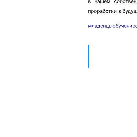
в нашем собствен
проработки в буду
младенцы
обучение