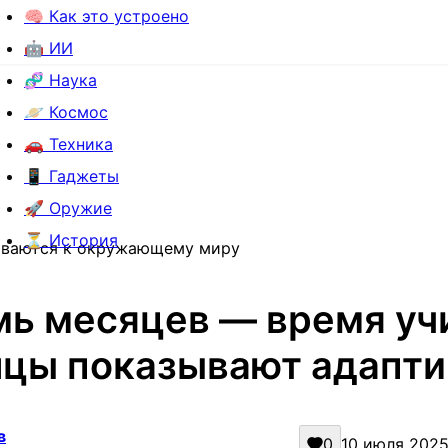
🧠 Как это устроено
🤖 ИИ
🧬 Наука
🪐 Космос
🚗 Техника
📱 Гаджеты
🚀 Оружие
⏳ История
иваются к окружающему миру
ь месяцев — время уч
цы показывают адапти
в
0
10 июля 2025 