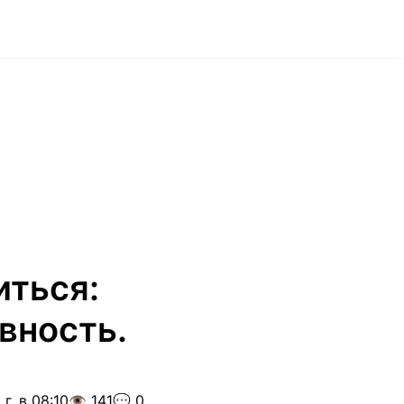
иться:
вность.
г. в 08:10
👁️ 141
💬 0