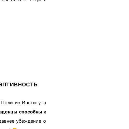
аптивность
 Поли из Института
аденцы способны к
давнее убеждение о