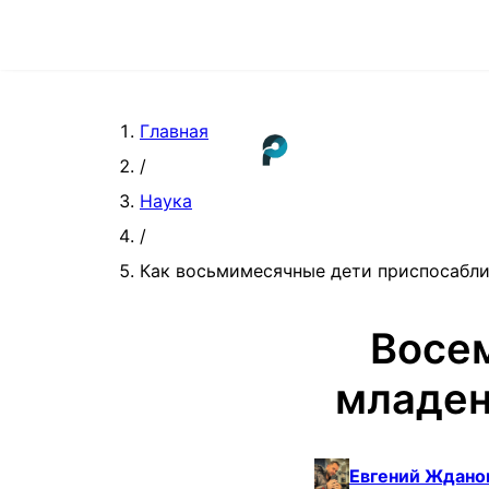
Главная
/
Наука
/
Как восьмимесячные дети приспосабл
Восем
младен
Евгений Ждано