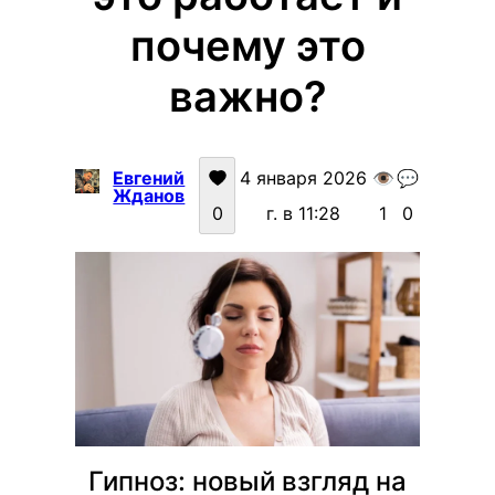
почему это
важно?
Евгений
4 января 2026
👁️
💬
Жданов
0
г. в 11:28
1
0
Гипноз: новый взгляд на