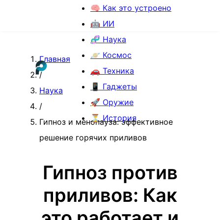
🧠 Как это устроено
🤖 ИИ
🧬 Наука
🪐 Космос
Главная
🚗 Техника
/
📱 Гаджеты
Наука
🚀 Оружие
/
⏳ История
Гипноз и менопауза: эффективное
решение горячих приливов
Гипноз против
приливов: Как
это работает и