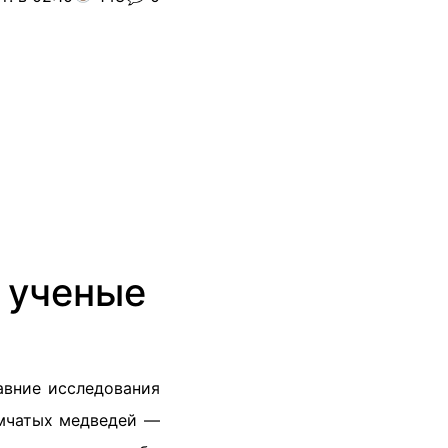
 ученые
авние исследования
умчатых медведей —