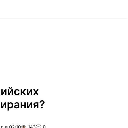
лийских
мирания?
г. в 02:10
👁️ 143
💬 0