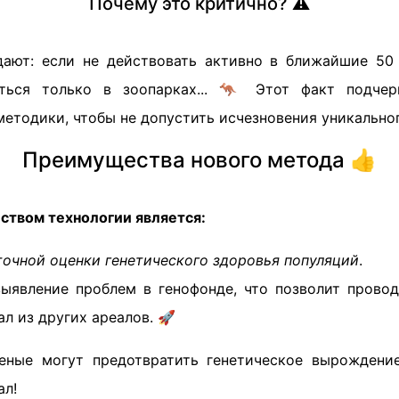
Почему это критично? ⚠️
ают: если не действовать активно в ближайшие 50 
ться только в зоопарках... 🦘 Этот факт подчер
етодики, чтобы не допустить исчезновения уникальног
Преимущества нового метода 👍
твом технологии является:
точной оценки генетического здоровья популяций
.
ыявление проблем в генофонде, что позволит прово
л из других ареалов. 🚀
еные могут предотвратить генетическое вырождени
ал!