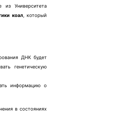
е из Университета
тики коал
, который
рования ДНК будет
вать генетическую
вать информацию о
нения в состояниях