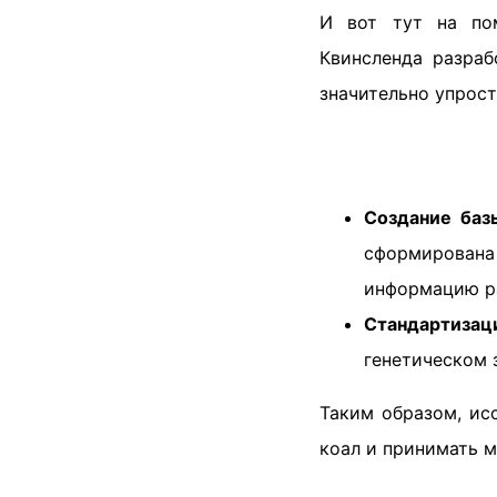
И вот тут на пом
Квинсленда разра
значительно упрост
Создание баз
сформирована
информацию р
Стандартизац
генетическом 
Таким образом, ис
коал и принимать м