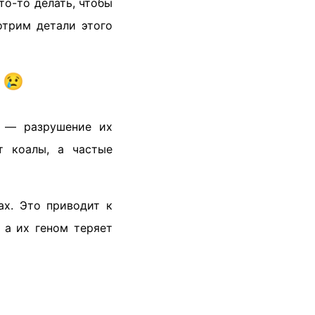
то-то делать, чтобы
отрим детали этого
 😢
й — разрушение их
т коалы, а частые
ах. Это приводит к
 а их геном теряет