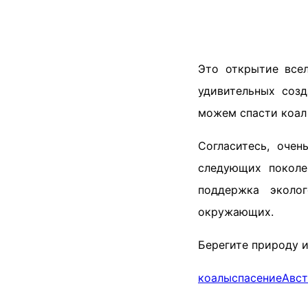
Это открытие все
удивительных созд
можем спасти коал 
Согласитесь, оче
следующих поколе
поддержка эколо
окружающих.
Берегите природу и
коалы
спасение
Авст