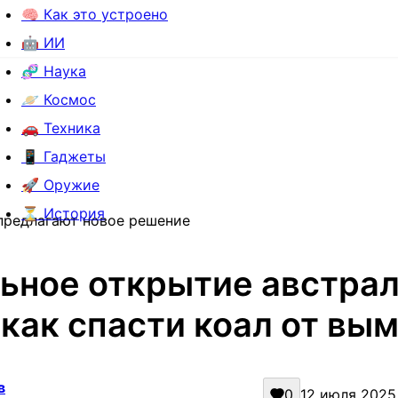
🧠 Как это устроено
🤖 ИИ
🧬 Наука
🪐 Космос
🚗 Техника
📱 Гаджеты
🚀 Оружие
⏳ История
 предлагают новое решение
ьное открытие австра
 как спасти коал от вы
в
0
12 июля 2025 