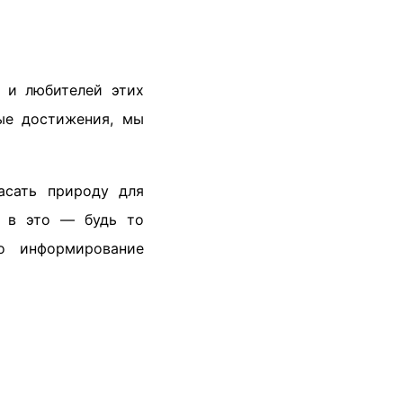
 и любителей этих
ные достижения, мы
асать природу для
д в это — будь то
о информирование