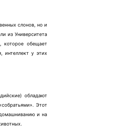
венных слонов, но и
ли из Университета
я, которое обещает
, интеллект у этих
ндийские) обладают
собратьями». Этот
одомашниванию и на
животных.