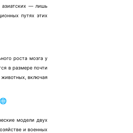
у азиатских — лишь
ционных путях этих
ного роста мозга у
тся в размере почти
в животных, включая
 🌐
ческие модели двух
хозяйстве и военных