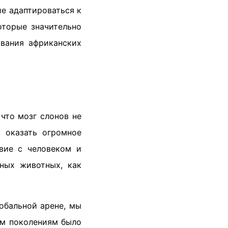
е адаптироваться к
оторые значительно
вания африканских
что мозг слонов не
т оказать огромное
твие с человеком и
ьных животных, как
обальной арене, мы
им поколениям было