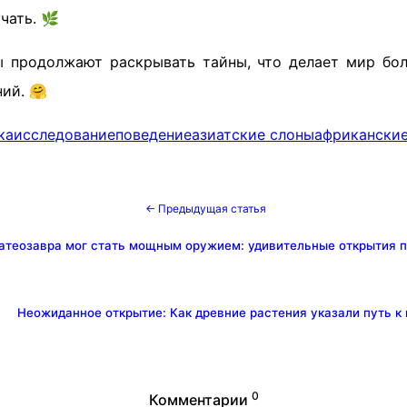
чать. 🌿
 продолжают раскрывать тайны, что делает мир бо
ий. 🤗
ка
исследование
поведение
азиатские слоны
африкански
← Предыдущая статья
латеозавра мог стать мощным оружием: удивительные открытия 
Неожиданное открытие: Как древние растения указали путь к
0
Комментарии