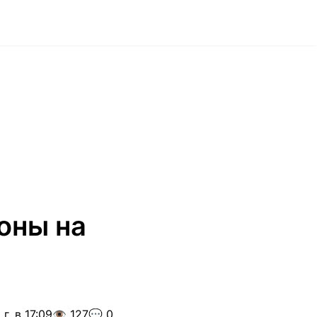
оны на
г. в 17:09
👁️ 127
💬 0