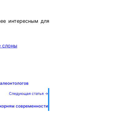
лее интересным для
е слоны
палеонтологов
Следующая статья →
 корням современности