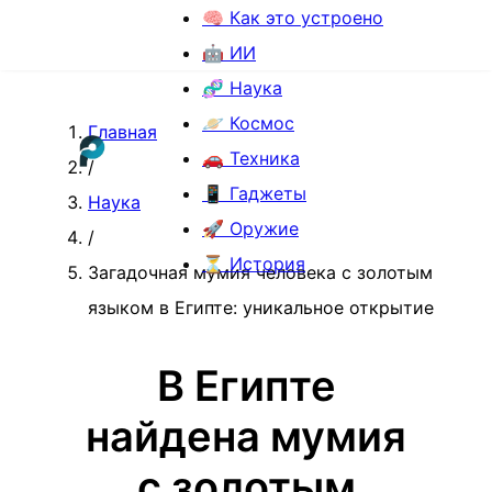
🧠 Как это устроено
🤖 ИИ
🧬 Наука
🪐 Космос
Главная
🚗 Техника
/
📱 Гаджеты
Наука
🚀 Оружие
/
⏳ История
Загадочная мумия человека с золотым
языком в Египте: уникальное открытие
В Египте
найдена мумия
с золотым