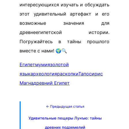
интересующихся изучать и обсуждать
этот удивительный артефакт и его
возможные значения для
древнеегипетской истории.
Погружайтесь в тайны прошлого
вместе с нами! 🌍🔍
Египет
мумия
золотой
язык
археология
раскопки
Тапосирис
Магна
древний Египет
← Предыдущая статья
Удивительные пещеры Лунъю: тайны
древних подземелий