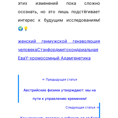
этих изменений пока сложно
осознать, но это лишь подстёгивает
интерес к будущим исследованиям!
🌍💡
женский ген
мужской ген
эволюция
человека
Стэнфорд
митохондриальная
Ева
Y-хромосомный Адам
генетика
← Предыдущая статья
Австрийские физики утверждают: мы на
пути к управлению временем!
Следующая статья →