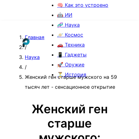
🧠 Как это устроено
🤖 ИИ
🧬 Наука
🪐 Космос
Главная
🚗 Техника
/
📱 Гаджеты
Наука
🚀 Оружие
/
⏳ История
Женский ген старше мужского на 59
тысяч лет - сенсационное открытие
Женский ген
старше
мужского: