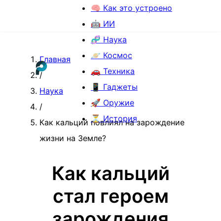
🧠 Как это устроено
🤖 ИИ
🧬 Наука
🪐 Космос
Главная
🚗 Техника
/
📱 Гаджеты
Наука
🚀 Оружие
/
⏳ История
Как кальций повлиял на зарождение
жизни на Земле?
Как кальций
стал героем
зарождения