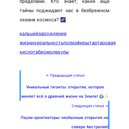
пределами. Кто знает, какие еще
тайны поджидают нас в безбрежном
океане космоса? 🌌
кальций
зарождение
жизни
хиральность
полиэфиры
тартаровая
кислота
биомолекулы
← Предыдущая статья
Уникальные гиганты: открытие, которое
меняет всё о древней жизни на Земле! 🌍✨
Следующая статья →
Пауки-архитекторы: необычные открытия на
севере Австралии!