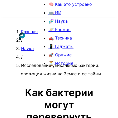
🧠 Как это устроено
🤖 ИИ
🧬 Наука
🪐 Космос
Главная
🚗 Техника
/
📱 Гаджеты
Наука
🚀 Оружие
/
⏳ История
Исследование уникальных бактерий:
эволюция жизни на Земле и её тайны
Как бактерии
могут
перевернуть