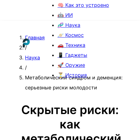
🧠 Как это устроено
🤖 ИИ
🧬 Наука
🪐 Космос
Главная
🚗 Техника
/
📱 Гаджеты
Наука
🚀 Оружие
/
⏳ История
Метаболический синдром и деменция:
серьезные риски молодости
Скрытые риски:
как
метаболический