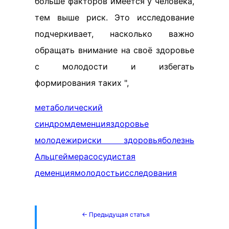
больше факторов имеется у человека,
тем выше риск. Это исследование
подчеркивает, насколько важно
обращать внимание на своё здоровье
с молодости и избегать
формирования таких ",
метаболический
синдром
деменция
здоровье
молодежи
риски здоровья
болезнь
Альцгеймера
сосудистая
деменция
молодость
исследования
← Предыдущая статья