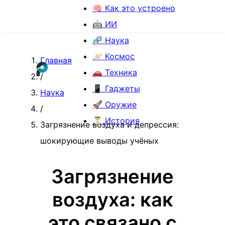
🧠 Как это устроено
🤖 ИИ
🧬 Наука
🪐 Космос
Главная
🚗 Техника
/
📱 Гаджеты
Наука
🚀 Оружие
/
⏳ История
Загрязнение воздуха и депрессия:
шокирующие выводы учёных
Загрязнение
воздуха: как
это связано с