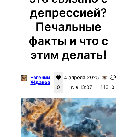
депрессией?
Печальные
факты и что с
этим делать!
Евгений
4 апреля 2025
👁️
💬
Жданов
0
г. в 13:07
143
0