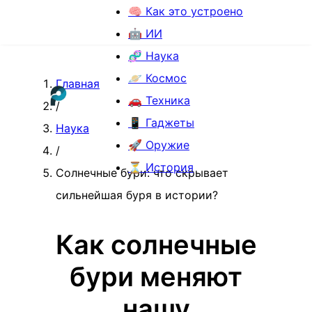
🧠 Как это устроено
🤖 ИИ
🧬 Наука
🪐 Космос
Главная
🚗 Техника
/
📱 Гаджеты
Наука
🚀 Оружие
/
⏳ История
Солнечные бури: что скрывает
сильнейшая буря в истории?
Как солнечные
бури меняют
нашу