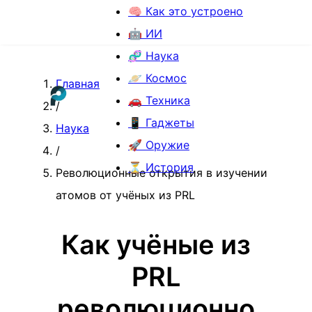
🧠 Как это устроено
🤖 ИИ
🧬 Наука
🪐 Космос
Главная
🚗 Техника
/
📱 Гаджеты
Наука
🚀 Оружие
/
⏳ История
Революционные открытия в изучении
атомов от учёных из PRL
Как учёные из
PRL
революционно