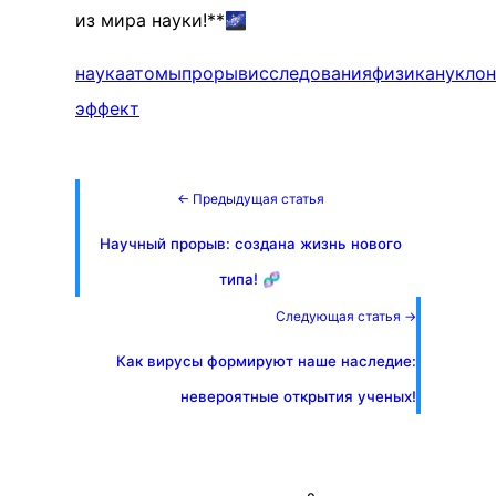
из мира науки!**🌌
наука
атомы
прорыв
исследования
физика
нукло
эффект
← Предыдущая статья
Научный прорыв: создана жизнь нового
типа! 🧬
Следующая статья →
Как вирусы формируют наше наследие:
невероятные открытия ученых!