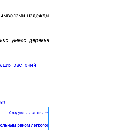
 символами надежды
лько умело деревья
тация растений
ет!
Следующая статья →
ольным раком легкого!