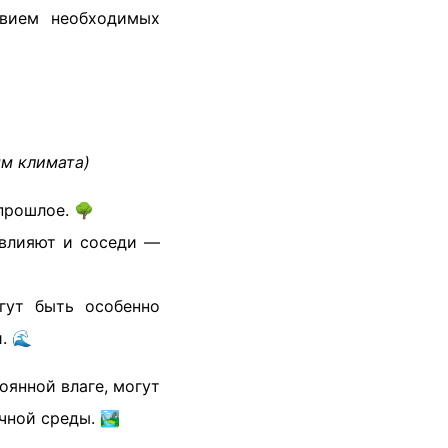
твием необходимых
ям климата)
прошлое. 🌳
 влияют и соседи —
гут быть особенно
. 🌊
оянной влаге, могут
ной среды. 🏞️