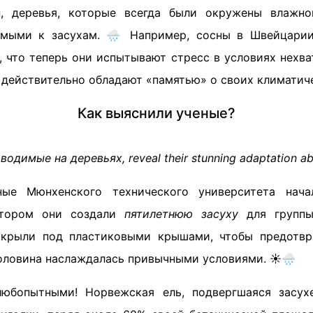
ы
, деревья, которые всегда были окружены влажно
имыми к засухам. 🌧️ Например, сосны в Швейцарии
 что теперь они испытывают стресс в условиях нехва
 действительно обладают «памятью» о своих климатич
Как выяснили ученые?
димые на деревьях, reveal their stunning adaptation abil
ые Мюнхенского технического университета нач
отором они создали
пятилетнюю засуху
для группы
укрыли под пластиковыми крышами, чтобы предотвра
оловина наслаждалась привычными условиями. ☀️🌧️
любопытными! Норвежская ель, подвергшаяся засухе