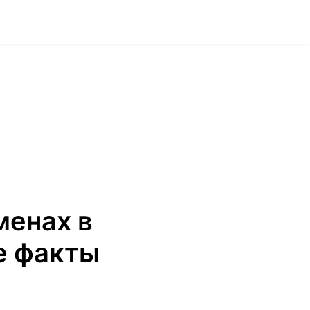
менах в
е факты