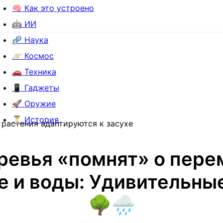
🧠 Как это устроено
🤖 ИИ
🧬 Наука
🪐 Космос
🚗 Техника
📱 Гаджеты
🚀 Оружие
⏳ История
 растения адаптируются к засухе
ревья «помнят» о пере
е и воды: Удивительны
🌳🌧️