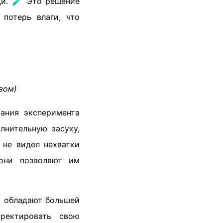
ди. 🧪 Это решение
потерь влаги, что
вом)
чания эксперимента
лнительную засуху,
 не видел нехватки
 они позволяют им
ы, обладают большей
рректировать свою