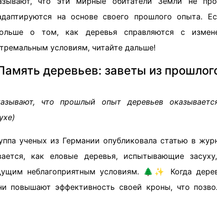
азывают, что эти мирные обитатели Земли не пр
адаптируются на основе своего прошлого опыта. Ес
больше о том, как деревья справляются с измен
стремальным условиям, читайте дальше!
Память деревьев: заветы из прошлог
казывают, что прошлый опыт деревьев оказывае
ухе)
уппа ученых из Германии опубликовала статью в жу
вается, как еловые деревья, испытывающие засуху,
дущим неблагоприятным условиям. 🌲✨ Когда дерев
ни повышают эффективность своей кроны, что позв