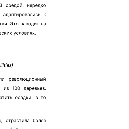
й средой, нередко
 адаптировались к
тки. Это наводит на
еских условиях.
ities)
али революционный
 из 100 деревьев.
тить осадки, в то
, отрастила более