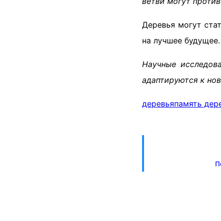
ветви могут против
Деревья могут ста
на лучшее будущее.
Научные исследова
адаптируются к но
деревья
память дер
П