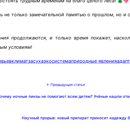
остоять трудным временам на благо целого леса!
🌲💖
ть не только замечательной памятью о прошлом, но и
ния продолжаются, и только время покажет, наско
вым условиям!
евьев
климат
засуха
экосистема
природные явления
адап
← Предыдущая статья
очему ночные линзы не помогают всем детям? Учёные нашли отв
Научный прорыв: новый препарат приносит надежду б