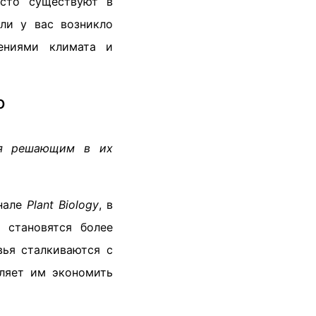
осто существуют в
ли у вас возникло
ениями климата и
о
тся решающим в их
рнале
Plant Biology
, в
 становятся более
ья сталкиваются с
оляет им экономить