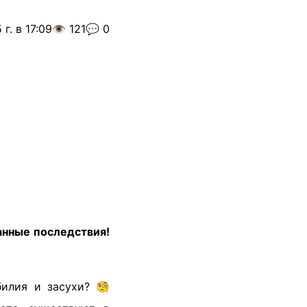
г. в 17:09
👁️ 121
💬 0
анные последствия!
билия и засухи? 🧐